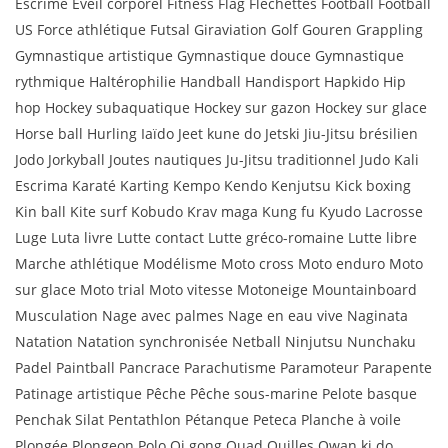
Escrime Eveil corporel Fitness Flag Fléchettes Football Football
US Force athlétique Futsal Giraviation Golf Gouren Grappling
Gymnastique artistique Gymnastique douce Gymnastique
rythmique Haltérophilie Handball Handisport Hapkido Hip
hop Hockey subaquatique Hockey sur gazon Hockey sur glace
Horse ball Hurling Iaïdo Jeet kune do Jetski Jiu-Jitsu brésilien
Jodo Jorkyball Joutes nautiques Ju-Jitsu traditionnel Judo Kali
Escrima Karaté Karting Kempo Kendo Kenjutsu Kick boxing
Kin ball Kite surf Kobudo Krav maga Kung fu Kyudo Lacrosse
Luge Luta livre Lutte contact Lutte gréco-romaine Lutte libre
Marche athlétique Modélisme Moto cross Moto enduro Moto
sur glace Moto trial Moto vitesse Motoneige Mountainboard
Musculation Nage avec palmes Nage en eau vive Naginata
Natation Natation synchronisée Netball Ninjutsu Nunchaku
Padel Paintball Pancrace Parachutisme Paramoteur Parapente
Patinage artistique Pêche Pêche sous-marine Pelote basque
Penchak Silat Pentathlon Pétanque Peteca Planche à voile
Plongée Plongeon Polo Qi gong Quad Quilles Qwan ki do