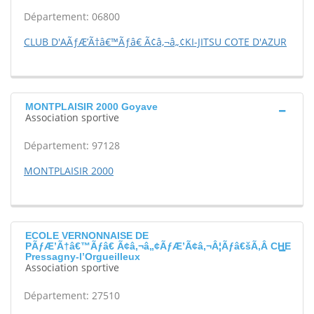
Département: 06800
CLUB D'AÃƒÆ’Ã†â€™Ãƒâ€ Ã¢â‚¬â„¢KI-JITSU COTE D'AZUR
MONTPLAISIR 2000 Goyave
Association sportive
Département: 97128
MONTPLAISIR 2000
ECOLE VERNONNAISE DE
PÃƒÆ’Ã†â€™Ãƒâ€ Ã¢â‚¬â„¢ÃƒÆ’Ã¢â‚¬Â¦Ãƒâ€šÃ‚Â CHE
Pressagny-l’Orgueilleux
Association sportive
Département: 27510