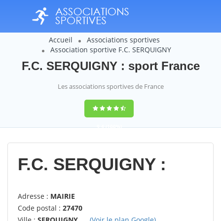
Accueil
Associations sportives
Association sportive F.C. SERQUIGNY
F.C. SERQUIGNY : sport France
Les associations sportives de France
9,4
(100%)
14358
votes
F.C. SERQUIGNY :
Adresse :
MAIRIE
Code postal :
27470
Ville :
SERQUIGNY
(Voir le plan Google)