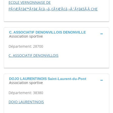
ECOLE VERNONNAISE DE
PÃƒÆ’Ã†â€™Ãƒâ€ Ã¢â‚¬â„¢ÃƒÆ’Ã¢â‚¬Â¦Ãƒâ€šÃ‚Â CHE
C. ASSOCIATIF DENONVILLOIS DENONVILLE
Association sportive
Département: 28700
C. ASSOCIATIF DENONVILLOIS
DOJO LAURENTINOIS Saint-Laurent-du-Pont
Association sportive
Département: 38380
DOJO LAURENTINOIS