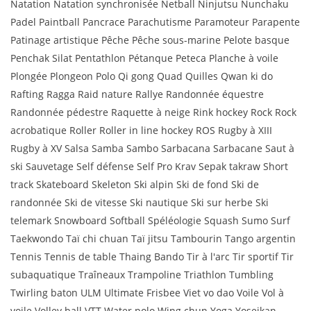
Natation Natation synchronisée Netball Ninjutsu Nunchaku
Padel Paintball Pancrace Parachutisme Paramoteur Parapente
Patinage artistique Pêche Pêche sous-marine Pelote basque
Penchak Silat Pentathlon Pétanque Peteca Planche à voile
Plongée Plongeon Polo Qi gong Quad Quilles Qwan ki do
Rafting Ragga Raid nature Rallye Randonnée équestre
Randonnée pédestre Raquette à neige Rink hockey Rock Rock
acrobatique Roller Roller in line hockey ROS Rugby à XIII
Rugby à XV Salsa Samba Sambo Sarbacana Sarbacane Saut à
ski Sauvetage Self défense Self Pro Krav Sepak takraw Short
track Skateboard Skeleton Ski alpin Ski de fond Ski de
randonnée Ski de vitesse Ski nautique Ski sur herbe Ski
telemark Snowboard Softball Spéléologie Squash Sumo Surf
Taekwondo Taï chi chuan Taï jitsu Tambourin Tango argentin
Tennis Tennis de table Thaing Bando Tir à l'arc Tir sportif Tir
subaquatique Traîneaux Trampoline Triathlon Tumbling
Twirling baton ULM Ultimate Frisbee Viet vo dao Voile Vol à
voile Volley ball VTT Water polo Wing chun Yoga Yoseikan