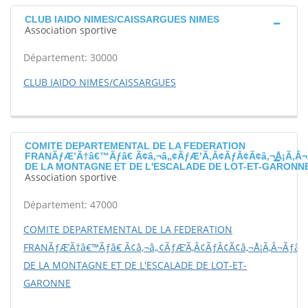
CLUB IAIDO NIMES/CAISSARGUES NIMES
Association sportive
Département: 30000
CLUB IAIDO NIMES/CAISSARGUES
COMITE DEPARTEMENTAL DE LA FEDERATION
FRANÃƒÆ’Ã†â€™Ãƒâ€ Ã¢â‚¬â„¢ÃƒÆ’Ã‚Â¢ÃƒÂ¢Ã¢â‚¬Å¡Ã‚Â¬
DE LA MONTAGNE ET DE L'ESCALADE DE LOT-ET-GARONN
Association sportive
Département: 47000
COMITE DEPARTEMENTAL DE LA FEDERATION
FRANÃƒÆ’Ã†â€™Ãƒâ€ Ã¢â‚¬â„¢ÃƒÆ’Ã‚Â¢ÃƒÂ¢Ã¢â‚¬Å¡Ã‚Â¬Ãƒâ€š
DE LA MONTAGNE ET DE L'ESCALADE DE LOT-ET-
GARONNE