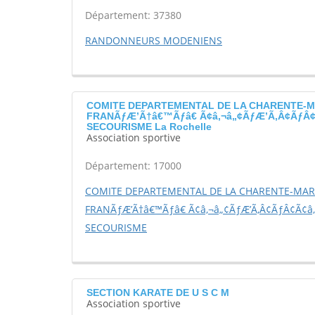
Département: 37380
RANDONNEURS MODENIENS
COMITE DEPARTEMENTAL DE LA CHARENTE-M
FRANÃƒÆ’Ã†â€™Ãƒâ€ Ã¢â‚¬â„¢ÃƒÆ’Ã‚Â¢ÃƒÂ¢Ã
SECOURISME La Rochelle
Association sportive
Département: 17000
COMITE DEPARTEMENTAL DE LA CHARENTE-MARI
FRANÃƒÆ’Ã†â€™Ãƒâ€ Ã¢â‚¬â„¢ÃƒÆ’Ã‚Â¢ÃƒÂ¢Ã¢â‚
SECOURISME
SECTION KARATE DE U S C M
Association sportive