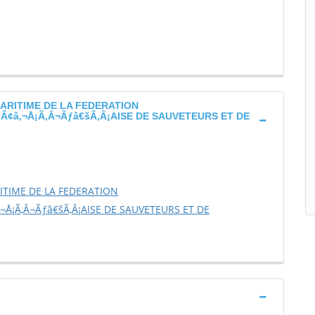
ARITIME DE LA FEDERATION
¢â‚¬Å¡Ã‚Â¬Ãƒâ€šÃ‚Â¡AISE DE SAUVETEURS ET DE
TIME DE LA FEDERATION
¬Å¡Ã‚Â¬Ãƒâ€šÃ‚Â¡AISE DE SAUVETEURS ET DE