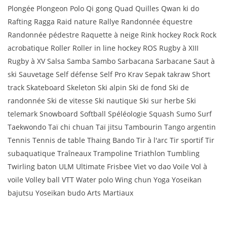
Plongée Plongeon Polo Qi gong Quad Quilles Qwan ki do
Rafting Ragga Raid nature Rallye Randonnée équestre
Randonnée pédestre Raquette à neige Rink hockey Rock Rock
acrobatique Roller Roller in line hockey ROS Rugby à XIII
Rugby à XV Salsa Samba Sambo Sarbacana Sarbacane Saut à
ski Sauvetage Self défense Self Pro Krav Sepak takraw Short
track Skateboard Skeleton Ski alpin Ski de fond Ski de
randonnée Ski de vitesse Ski nautique Ski sur herbe Ski
telemark Snowboard Softball Spéléologie Squash Sumo Surf
Taekwondo Taï chi chuan Taï jitsu Tambourin Tango argentin
Tennis Tennis de table Thaing Bando Tir à l'arc Tir sportif Tir
subaquatique Traîneaux Trampoline Triathlon Tumbling
Twirling baton ULM Ultimate Frisbee Viet vo dao Voile Vol à
voile Volley ball VTT Water polo Wing chun Yoga Yoseikan
bajutsu Yoseikan budo Arts Martiaux