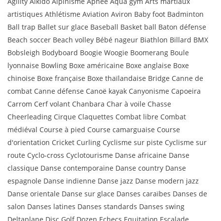
Agility Aikido Alpinisme Apnée Aqua gym Arts martiaux
artistiques Athlétisme Aviation Aviron Baby foot Badminton
Ball trap Ballet sur glace Baseball Basket ball Baton défense
Beach soccer Beach volley Bébé nageur Biathlon Billard BMX
Bobsleigh Bodyboard Boogie Woogie Boomerang Boule
lyonnaise Bowling Boxe américaine Boxe anglaise Boxe
chinoise Boxe française Boxe thaïlandaise Bridge Canne de
combat Canne défense Canoë kayak Canyonisme Capoeira
Carrom Cerf volant Chanbara Char à voile Chasse
Cheerleading Cirque Claquettes Combat libre Combat
médiéval Course à pied Course camarguaise Course
d'orientation Cricket Curling Cyclisme sur piste Cyclisme sur
route Cyclo-cross Cyclotourisme Danse africaine Danse
classique Danse contemporaine Danse country Danse
espagnole Danse indienne Danse jazz Danse modern jazz
Danse orientale Danse sur glace Danses caraïbes Danses de
salon Danses latines Danses standards Danses swing
Deltaplane Disc Golf Dozen Echecs Equitation Escalade