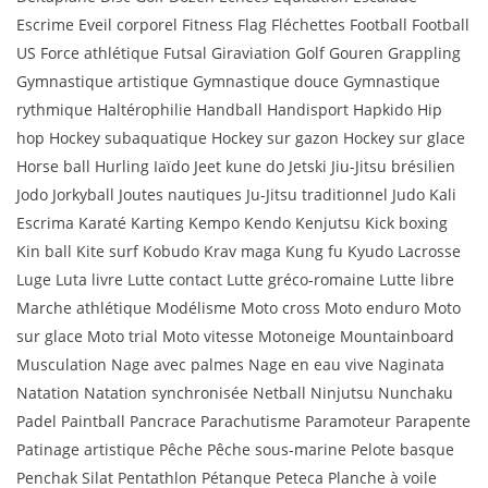
Escrime Eveil corporel Fitness Flag Fléchettes Football Football
US Force athlétique Futsal Giraviation Golf Gouren Grappling
Gymnastique artistique Gymnastique douce Gymnastique
rythmique Haltérophilie Handball Handisport Hapkido Hip
hop Hockey subaquatique Hockey sur gazon Hockey sur glace
Horse ball Hurling Iaïdo Jeet kune do Jetski Jiu-Jitsu brésilien
Jodo Jorkyball Joutes nautiques Ju-Jitsu traditionnel Judo Kali
Escrima Karaté Karting Kempo Kendo Kenjutsu Kick boxing
Kin ball Kite surf Kobudo Krav maga Kung fu Kyudo Lacrosse
Luge Luta livre Lutte contact Lutte gréco-romaine Lutte libre
Marche athlétique Modélisme Moto cross Moto enduro Moto
sur glace Moto trial Moto vitesse Motoneige Mountainboard
Musculation Nage avec palmes Nage en eau vive Naginata
Natation Natation synchronisée Netball Ninjutsu Nunchaku
Padel Paintball Pancrace Parachutisme Paramoteur Parapente
Patinage artistique Pêche Pêche sous-marine Pelote basque
Penchak Silat Pentathlon Pétanque Peteca Planche à voile