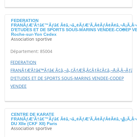
FEDERATION
FRANÃƒÆ’Ã†â€™Ãƒâ€ Ã¢â‚¬â„¢ÃƒÆ’Ã‚Â¢ÃƒÂ¢Ã¢â‚¬Å¡Ã‚Â¬
D'ETUDES ET DE SPORTS SOUS-MARINS VENDEE-CODEP V
Roche-sur-Yon Cedex
Association sportive
Département: 85004
FEDERATION
FRANÃƒÆ’Ã†â€™Ãƒâ€ Ã¢â‚¬â„¢ÃƒÆ’Ã‚Â¢ÃƒÂ¢Ã¢â‚¬Å¡Ã‚Â¬Ãƒâ€š
D'ETUDES ET DE SPORTS SOUS-MARINS VENDEE-CODEP
VENDEE
CENTRE DE KARATE
FRANÃƒÆ’Ã†â€™Ãƒâ€ Ã¢â‚¬â„¢ÃƒÆ’Ã‚Â¢ÃƒÂ¢Ã¢â‚¬Å¡Ã‚Â¬
DU XIIe (CKF XII) Paris
Association sportive