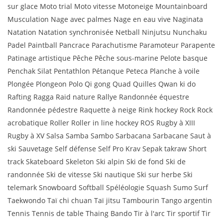
sur glace Moto trial Moto vitesse Motoneige Mountainboard
Musculation Nage avec palmes Nage en eau vive Naginata
Natation Natation synchronisée Netball Ninjutsu Nunchaku
Padel Paintball Pancrace Parachutisme Paramoteur Parapente
Patinage artistique Pêche Pêche sous-marine Pelote basque
Penchak Silat Pentathlon Pétanque Peteca Planche à voile
Plongée Plongeon Polo Qi gong Quad Quilles Qwan ki do
Rafting Ragga Raid nature Rallye Randonnée équestre
Randonnée pédestre Raquette à neige Rink hockey Rock Rock
acrobatique Roller Roller in line hockey ROS Rugby à XIII
Rugby à XV Salsa Samba Sambo Sarbacana Sarbacane Saut à
ski Sauvetage Self défense Self Pro Krav Sepak takraw Short
track Skateboard Skeleton Ski alpin Ski de fond Ski de
randonnée Ski de vitesse Ski nautique Ski sur herbe Ski
telemark Snowboard Softball Spéléologie Squash Sumo Surf
Taekwondo Taï chi chuan Taï jitsu Tambourin Tango argentin
Tennis Tennis de table Thaing Bando Tir à l'arc Tir sportif Tir