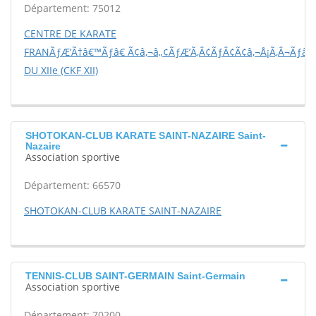
Département: 75012
CENTRE DE KARATE
FRANÃƒÆ’Ã†â€™Ãƒâ€ Ã¢â‚¬â„¢ÃƒÆ’Ã‚Â¢ÃƒÂ¢Ã¢â‚¬Å¡Ã‚Â¬Ãƒâ€š
DU XIIe (CKF XII)
SHOTOKAN-CLUB KARATE SAINT-NAZAIRE Saint-
Nazaire
Association sportive
Département: 66570
SHOTOKAN-CLUB KARATE SAINT-NAZAIRE
TENNIS-CLUB SAINT-GERMAIN Saint-Germain
Association sportive
Département: 70200