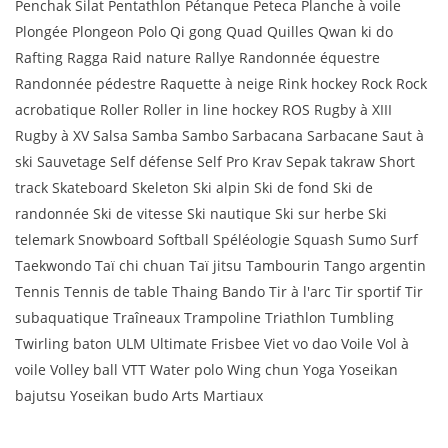
Penchak Silat Pentathlon Pétanque Peteca Planche à voile
Plongée Plongeon Polo Qi gong Quad Quilles Qwan ki do
Rafting Ragga Raid nature Rallye Randonnée équestre
Randonnée pédestre Raquette à neige Rink hockey Rock Rock
acrobatique Roller Roller in line hockey ROS Rugby à XIII
Rugby à XV Salsa Samba Sambo Sarbacana Sarbacane Saut à
ski Sauvetage Self défense Self Pro Krav Sepak takraw Short
track Skateboard Skeleton Ski alpin Ski de fond Ski de
randonnée Ski de vitesse Ski nautique Ski sur herbe Ski
telemark Snowboard Softball Spéléologie Squash Sumo Surf
Taekwondo Taï chi chuan Taï jitsu Tambourin Tango argentin
Tennis Tennis de table Thaing Bando Tir à l'arc Tir sportif Tir
subaquatique Traîneaux Trampoline Triathlon Tumbling
Twirling baton ULM Ultimate Frisbee Viet vo dao Voile Vol à
voile Volley ball VTT Water polo Wing chun Yoga Yoseikan
bajutsu Yoseikan budo Arts Martiaux