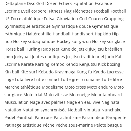
Deltaplane Disc Golf Dozen Echecs Equitation Escalade
Escrime Eveil corporel Fitness Flag Fléchettes Football Football
US Force athlétique Futsal Giraviation Golf Gouren Grappling
Gymnastique artistique Gymnastique douce Gymnastique
rythmique Haltérophilie Handball Handisport Hapkido Hip
hop Hockey subaquatique Hockey sur gazon Hockey sur glace
Horse ball Hurling Iaïdo Jeet kune do Jetski Jiu-Jitsu brésilien
Jodo Jorkyball Joutes nautiques Ju-Jitsu traditionnel Judo Kali
Escrima Karaté Karting Kempo Kendo Kenjutsu Kick boxing
Kin ball Kite surf Kobudo Krav maga Kung fu Kyudo Lacrosse
Luge Luta livre Lutte contact Lutte gréco-romaine Lutte libre
Marche athlétique Modélisme Moto cross Moto enduro Moto
sur glace Moto trial Moto vitesse Motoneige Mountainboard
Musculation Nage avec palmes Nage en eau vive Naginata
Natation Natation synchronisée Netball Ninjutsu Nunchaku
Padel Paintball Pancrace Parachutisme Paramoteur Parapente
Patinage artistique Pêche Pêche sous-marine Pelote basque