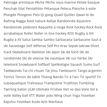
Patinage artistique Pêche Pêche sous-marine Pelote basque
Penchak Silat Pentathlon Pétanque Peteca Planche à voile
Plongée Plongeon Polo Qi gong Quad Quilles Qwan ki do
Rafting Ragga Raid nature Rallye Randonnée équestre
Randonnée pédestre Raquette à neige Rink hockey Rock Rock
acrobatique Roller Roller in line hockey ROS Rugby à XIII
Rugby à XV Salsa Samba Sambo Sarbacana Sarbacane Saut à
ski Sauvetage Self défense Self Pro Krav Sepak takraw Short
track Skateboard Skeleton Ski alpin Ski de fond Ski de
randonnée Ski de vitesse Ski nautique Ski sur herbe Ski
telemark Snowboard Softball Spéléologie Squash Sumo Surf
Taekwondo Taï chi chuan Taï jitsu Tambourin Tango argentin
Tennis Tennis de table Thaing Bando Tir à l'arc Tir sportif Tir
subaquatique Traîneaux Trampoline Triathlon Tumbling
Twirling baton ULM Ultimate Frisbee Viet vo dao Voile Vol à
voile Volley ball VTT Water polo Wing chun Yoga Yoseikan
bajutsu Yoseikan budo Arts Martiaux