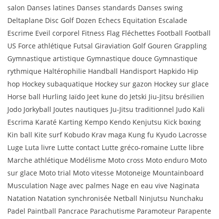
salon Danses latines Danses standards Danses swing
Deltaplane Disc Golf Dozen Echecs Equitation Escalade
Escrime Eveil corporel Fitness Flag Fléchettes Football Football
US Force athlétique Futsal Giraviation Golf Gouren Grappling
Gymnastique artistique Gymnastique douce Gymnastique
rythmique Haltérophilie Handball Handisport Hapkido Hip
hop Hockey subaquatique Hockey sur gazon Hockey sur glace
Horse ball Hurling Iaïdo Jeet kune do Jetski Jiu-Jitsu brésilien
Jodo Jorkyball Joutes nautiques Ju-Jitsu traditionnel Judo Kali
Escrima Karaté Karting Kempo Kendo Kenjutsu Kick boxing
Kin ball Kite surf Kobudo Krav maga Kung fu Kyudo Lacrosse
Luge Luta livre Lutte contact Lutte gréco-romaine Lutte libre
Marche athlétique Modélisme Moto cross Moto enduro Moto
sur glace Moto trial Moto vitesse Motoneige Mountainboard
Musculation Nage avec palmes Nage en eau vive Naginata
Natation Natation synchronisée Netball Ninjutsu Nunchaku
Padel Paintball Pancrace Parachutisme Paramoteur Parapente