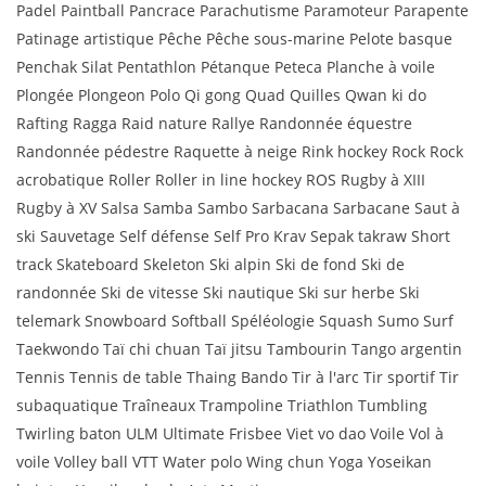
Padel Paintball Pancrace Parachutisme Paramoteur Parapente
Patinage artistique Pêche Pêche sous-marine Pelote basque
Penchak Silat Pentathlon Pétanque Peteca Planche à voile
Plongée Plongeon Polo Qi gong Quad Quilles Qwan ki do
Rafting Ragga Raid nature Rallye Randonnée équestre
Randonnée pédestre Raquette à neige Rink hockey Rock Rock
acrobatique Roller Roller in line hockey ROS Rugby à XIII
Rugby à XV Salsa Samba Sambo Sarbacana Sarbacane Saut à
ski Sauvetage Self défense Self Pro Krav Sepak takraw Short
track Skateboard Skeleton Ski alpin Ski de fond Ski de
randonnée Ski de vitesse Ski nautique Ski sur herbe Ski
telemark Snowboard Softball Spéléologie Squash Sumo Surf
Taekwondo Taï chi chuan Taï jitsu Tambourin Tango argentin
Tennis Tennis de table Thaing Bando Tir à l'arc Tir sportif Tir
subaquatique Traîneaux Trampoline Triathlon Tumbling
Twirling baton ULM Ultimate Frisbee Viet vo dao Voile Vol à
voile Volley ball VTT Water polo Wing chun Yoga Yoseikan