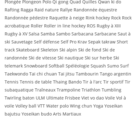
Plongée Plongeon Polo Qi gong Quad Quilles Qwan ki do
Rafting Ragga Raid nature Rallye Randonnée équestre
Randonnée pédestre Raquette à neige Rink hockey Rock Rock
acrobatique Roller Roller in line hockey ROS Rugby à XIII
Rugby à XV Salsa Samba Sambo Sarbacana Sarbacane Saut à
ski Sauvetage Self défense Self Pro Krav Sepak takraw Short
track Skateboard Skeleton Ski alpin Ski de fond Ski de
randonnée Ski de vitesse Ski nautique Ski sur herbe Ski
telemark Snowboard Softball Spéléologie Squash Sumo Surf
Taekwondo Taï chi chuan Taï jitsu Tambourin Tango argentin
Tennis Tennis de table Thaing Bando Tir à l'arc Tir sportif Tir
subaquatique Traîneaux Trampoline Triathlon Tumbling
Twirling baton ULM Ultimate Frisbee Viet vo dao Voile Vol à
voile Volley ball VTT Water polo Wing chun Yoga Yoseikan
bajutsu Yoseikan budo Arts Martiaux