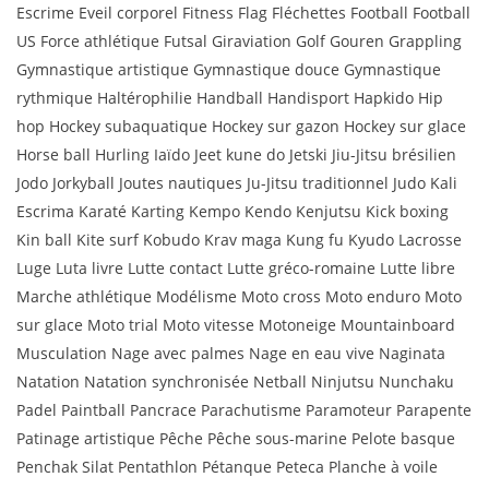
Escrime Eveil corporel Fitness Flag Fléchettes Football Football
US Force athlétique Futsal Giraviation Golf Gouren Grappling
Gymnastique artistique Gymnastique douce Gymnastique
rythmique Haltérophilie Handball Handisport Hapkido Hip
hop Hockey subaquatique Hockey sur gazon Hockey sur glace
Horse ball Hurling Iaïdo Jeet kune do Jetski Jiu-Jitsu brésilien
Jodo Jorkyball Joutes nautiques Ju-Jitsu traditionnel Judo Kali
Escrima Karaté Karting Kempo Kendo Kenjutsu Kick boxing
Kin ball Kite surf Kobudo Krav maga Kung fu Kyudo Lacrosse
Luge Luta livre Lutte contact Lutte gréco-romaine Lutte libre
Marche athlétique Modélisme Moto cross Moto enduro Moto
sur glace Moto trial Moto vitesse Motoneige Mountainboard
Musculation Nage avec palmes Nage en eau vive Naginata
Natation Natation synchronisée Netball Ninjutsu Nunchaku
Padel Paintball Pancrace Parachutisme Paramoteur Parapente
Patinage artistique Pêche Pêche sous-marine Pelote basque
Penchak Silat Pentathlon Pétanque Peteca Planche à voile