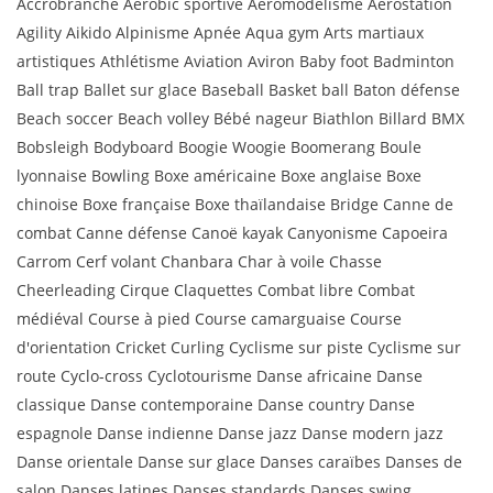
Accrobranche Aérobic sportive Aéromodélisme Aérostation
Agility Aikido Alpinisme Apnée Aqua gym Arts martiaux
artistiques Athlétisme Aviation Aviron Baby foot Badminton
Ball trap Ballet sur glace Baseball Basket ball Baton défense
Beach soccer Beach volley Bébé nageur Biathlon Billard BMX
Bobsleigh Bodyboard Boogie Woogie Boomerang Boule
lyonnaise Bowling Boxe américaine Boxe anglaise Boxe
chinoise Boxe française Boxe thaïlandaise Bridge Canne de
combat Canne défense Canoë kayak Canyonisme Capoeira
Carrom Cerf volant Chanbara Char à voile Chasse
Cheerleading Cirque Claquettes Combat libre Combat
médiéval Course à pied Course camarguaise Course
d'orientation Cricket Curling Cyclisme sur piste Cyclisme sur
route Cyclo-cross Cyclotourisme Danse africaine Danse
classique Danse contemporaine Danse country Danse
espagnole Danse indienne Danse jazz Danse modern jazz
Danse orientale Danse sur glace Danses caraïbes Danses de
salon Danses latines Danses standards Danses swing