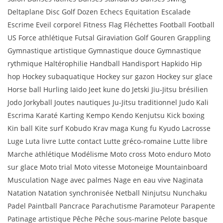
Deltaplane Disc Golf Dozen Echecs Equitation Escalade
Escrime Eveil corporel Fitness Flag Fléchettes Football Football
US Force athlétique Futsal Giraviation Golf Gouren Grappling
Gymnastique artistique Gymnastique douce Gymnastique
rythmique Haltérophilie Handball Handisport Hapkido Hip
hop Hockey subaquatique Hockey sur gazon Hockey sur glace
Horse ball Hurling Iaïdo Jeet kune do Jetski Jiu-Jitsu brésilien
Jodo Jorkyball Joutes nautiques Ju-Jitsu traditionnel Judo Kali
Escrima Karaté Karting Kempo Kendo Kenjutsu Kick boxing
Kin ball Kite surf Kobudo Krav maga Kung fu Kyudo Lacrosse
Luge Luta livre Lutte contact Lutte gréco-romaine Lutte libre
Marche athlétique Modélisme Moto cross Moto enduro Moto
sur glace Moto trial Moto vitesse Motoneige Mountainboard
Musculation Nage avec palmes Nage en eau vive Naginata
Natation Natation synchronisée Netball Ninjutsu Nunchaku
Padel Paintball Pancrace Parachutisme Paramoteur Parapente
Patinage artistique Pêche Pêche sous-marine Pelote basque