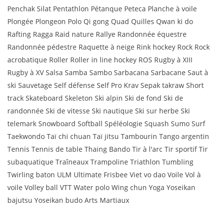
Penchak Silat Pentathlon Pétanque Peteca Planche à voile
Plongée Plongeon Polo Qi gong Quad Quilles Qwan ki do
Rafting Ragga Raid nature Rallye Randonnée équestre
Randonnée pédestre Raquette à neige Rink hockey Rock Rock
acrobatique Roller Roller in line hockey ROS Rugby à XIII
Rugby à XV Salsa Samba Sambo Sarbacana Sarbacane Saut à
ski Sauvetage Self défense Self Pro Krav Sepak takraw Short
track Skateboard Skeleton Ski alpin Ski de fond Ski de
randonnée Ski de vitesse Ski nautique Ski sur herbe Ski
telemark Snowboard Softball Spéléologie Squash Sumo Surf
Taekwondo Taï chi chuan Taï jitsu Tambourin Tango argentin
Tennis Tennis de table Thaing Bando Tir à l'arc Tir sportif Tir
subaquatique Traîneaux Trampoline Triathlon Tumbling
Twirling baton ULM Ultimate Frisbee Viet vo dao Voile Vol à
voile Volley ball VTT Water polo Wing chun Yoga Yoseikan
bajutsu Yoseikan budo Arts Martiaux