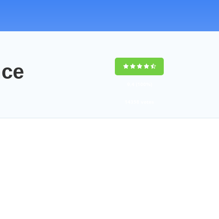
nce
9,4
(100%)
14358
votes