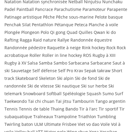
Natation Natation synchronisée Netball Ninjutsu Nunchaku
Padel Paintball Pancrace Parachutisme Paramoteur Parapente
Patinage artistique Pêche Pêche sous-marine Pelote basque
Penchak Silat Pentathlon Pétanque Peteca Planche à voile
Plongée Plongeon Polo Qi gong Quad Quilles Qwan ki do
Rafting Ragga Raid nature Rallye Randonnée équestre
Randonnée pédestre Raquette à neige Rink hockey Rock Rock
acrobatique Roller Roller in line hockey ROS Rugby à XIII
Rugby à XV Salsa Samba Sambo Sarbacana Sarbacane Saut à
ski Sauvetage Self défense Self Pro Krav Sepak takraw Short
track Skateboard Skeleton Ski alpin Ski de fond Ski de
randonnée Ski de vitesse Ski nautique Ski sur herbe Ski
telemark Snowboard Softball Spéléologie Squash Sumo Surf
Taekwondo Taï chi chuan Taï jitsu Tambourin Tango argentin
Tennis Tennis de table Thaing Bando Tir à l'arc Tir sportif Tir
subaquatique Traîneaux Trampoline Triathlon Tumbling
Twirling baton ULM Ultimate Frisbee Viet vo dao Voile Vol à
voile Volley ball VTT Water polo Wing chun Yoga Yoseikan