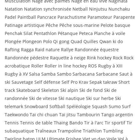
Musculation Nage avec palmes Nage en eau vive Naginata
Natation Natation synchronisée Netball Ninjutsu Nunchaku
Padel Paintball Pancrace Parachutisme Paramoteur Parapente
Patinage artistique Pêche Pêche sous-marine Pelote basque
Penchak Silat Pentathlon Pétanque Peteca Planche à voile
Plongée Plongeon Polo Qi gong Quad Quilles Qwan ki do
Rafting Ragga Raid nature Rallye Randonnée équestre
Randonnée pédestre Raquette à neige Rink hockey Rock Rock
acrobatique Roller Roller in line hockey ROS Rugby à XIII
Rugby à XV Salsa Samba Sambo Sarbacana Sarbacane Saut à
ski Sauvetage Self défense Self Pro Krav Sepak takraw Short
track Skateboard Skeleton Ski alpin Ski de fond Ski de
randonnée Ski de vitesse Ski nautique Ski sur herbe Ski
telemark Snowboard Softball Spéléologie Squash Sumo Surf
Taekwondo Taï chi chuan Taï jitsu Tambourin Tango argentin
Tennis Tennis de table Thaing Bando Tir à l'arc Tir sportif Tir
subaquatique Traîneaux Trampoline Triathlon Tumbling
Twirling baton ULM Ultimate Frisbee Viet vo dao Voile Vol à