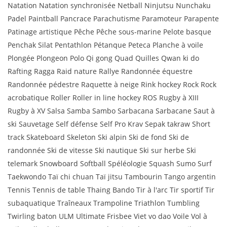
Natation Natation synchronisée Netball Ninjutsu Nunchaku
Padel Paintball Pancrace Parachutisme Paramoteur Parapente
Patinage artistique Pêche Pêche sous-marine Pelote basque
Penchak Silat Pentathlon Pétanque Peteca Planche à voile
Plongée Plongeon Polo Qi gong Quad Quilles Qwan ki do
Rafting Ragga Raid nature Rallye Randonnée équestre
Randonnée pédestre Raquette à neige Rink hockey Rock Rock
acrobatique Roller Roller in line hockey ROS Rugby à XIII
Rugby à XV Salsa Samba Sambo Sarbacana Sarbacane Saut à
ski Sauvetage Self défense Self Pro Krav Sepak takraw Short
track Skateboard Skeleton Ski alpin Ski de fond Ski de
randonnée Ski de vitesse Ski nautique Ski sur herbe Ski
telemark Snowboard Softball Spéléologie Squash Sumo Surf
Taekwondo Taï chi chuan Taï jitsu Tambourin Tango argentin
Tennis Tennis de table Thaing Bando Tir à l'arc Tir sportif Tir
subaquatique Traîneaux Trampoline Triathlon Tumbling
Twirling baton ULM Ultimate Frisbee Viet vo dao Voile Vol à