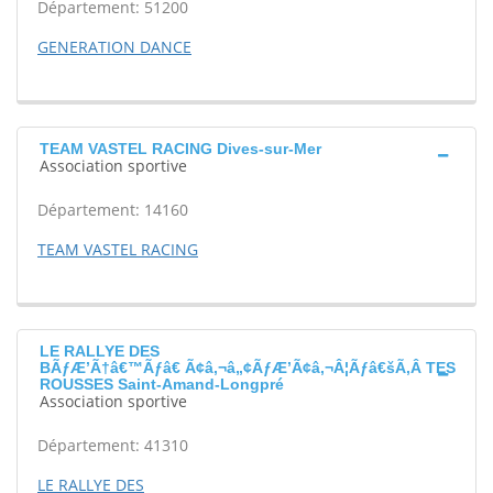
Département: 51200
GENERATION DANCE
TEAM VASTEL RACING Dives-sur-Mer
Association sportive
Département: 14160
TEAM VASTEL RACING
LE RALLYE DES
BÃƒÆ’Ã†â€™Ãƒâ€ Ã¢â‚¬â„¢ÃƒÆ’Ã¢â‚¬Â¦Ãƒâ€šÃ‚Â TES
ROUSSES Saint-Amand-Longpré
Association sportive
Département: 41310
LE RALLYE DES