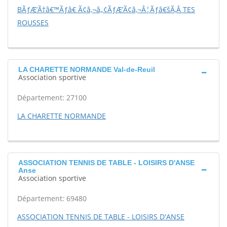
BÃƒÆ’Ã†â€™Ãƒâ€ Ã¢â‚¬â„¢ÃƒÆ’Ã¢â‚¬Â¦Ãƒâ€šÃ‚Â TES
ROUSSES
LA CHARETTE NORMANDE Val-de-Reuil
Association sportive
Département: 27100
LA CHARETTE NORMANDE
ASSOCIATION TENNIS DE TABLE - LOISIRS D'ANSE
Anse
Association sportive
Département: 69480
ASSOCIATION TENNIS DE TABLE - LOISIRS D'ANSE