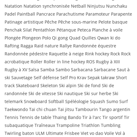
Natation Natation synchronisée Netball Ninjutsu Nunchaku
Padel Paintball Pancrace Parachutisme Paramoteur Parapente
Patinage artistique Pêche Pêche sous-marine Pelote basque
Penchak Silat Pentathlon Pétanque Peteca Planche à voile
Plongée Plongeon Polo Qi gong Quad Quilles Qwan ki do
Rafting Ragga Raid nature Rallye Randonnée équestre
Randonnée pédestre Raquette à neige Rink hockey Rock Rock
acrobatique Roller Roller in line hockey ROS Rugby à XIII
Rugby à XV Salsa Samba Sambo Sarbacana Sarbacane Saut à
ski Sauvetage Self défense Self Pro Krav Sepak takraw Short
track Skateboard Skeleton Ski alpin Ski de fond Ski de
randonnée Ski de vitesse Ski nautique Ski sur herbe Ski
telemark Snowboard Softball Spéléologie Squash Sumo Surf
Taekwondo Taï chi chuan Taï jitsu Tambourin Tango argentin
Tennis Tennis de table Thaing Bando Tir à l'arc Tir sportif Tir
subaquatique Traîneaux Trampoline Triathlon Tumbling
Twirling baton ULM Ultimate Frisbee Viet vo dao Voile Vol à