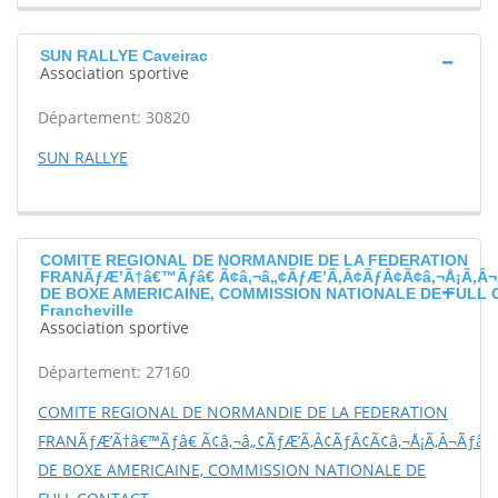
SUN RALLYE Caveirac
Association sportive
Département: 30820
SUN RALLYE
COMITE REGIONAL DE NORMANDIE DE LA FEDERATION
FRANÃƒÆ’Ã†â€™Ãƒâ€ Ã¢â‚¬â„¢ÃƒÆ’Ã‚Â¢ÃƒÂ¢Ã¢â‚¬Å¡Ã‚Â¬
DE BOXE AMERICAINE, COMMISSION NATIONALE DE FULL
Francheville
Association sportive
Département: 27160
COMITE REGIONAL DE NORMANDIE DE LA FEDERATION
FRANÃƒÆ’Ã†â€™Ãƒâ€ Ã¢â‚¬â„¢ÃƒÆ’Ã‚Â¢ÃƒÂ¢Ã¢â‚¬Å¡Ã‚Â¬Ãƒâ€š
DE BOXE AMERICAINE, COMMISSION NATIONALE DE