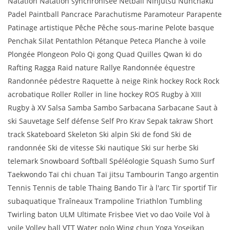
Natation Natation synchronisée Netball Ninjutsu Nunchaku
Padel Paintball Pancrace Parachutisme Paramoteur Parapente
Patinage artistique Pêche Pêche sous-marine Pelote basque
Penchak Silat Pentathlon Pétanque Peteca Planche à voile
Plongée Plongeon Polo Qi gong Quad Quilles Qwan ki do
Rafting Ragga Raid nature Rallye Randonnée équestre
Randonnée pédestre Raquette à neige Rink hockey Rock Rock
acrobatique Roller Roller in line hockey ROS Rugby à XIII
Rugby à XV Salsa Samba Sambo Sarbacana Sarbacane Saut à
ski Sauvetage Self défense Self Pro Krav Sepak takraw Short
track Skateboard Skeleton Ski alpin Ski de fond Ski de
randonnée Ski de vitesse Ski nautique Ski sur herbe Ski
telemark Snowboard Softball Spéléologie Squash Sumo Surf
Taekwondo Taï chi chuan Taï jitsu Tambourin Tango argentin
Tennis Tennis de table Thaing Bando Tir à l'arc Tir sportif Tir
subaquatique Traîneaux Trampoline Triathlon Tumbling
Twirling baton ULM Ultimate Frisbee Viet vo dao Voile Vol à
voile Volley ball VTT Water polo Wing chun Yoga Yoseikan