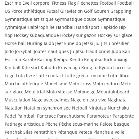
Escrime Eveil corporel Fitness Flag Fléchettes Football Football
US Force athlétique Futsal Giraviation Golf Gouren Grappling
Gymnastique artistique Gymnastique douce Gymnastique
rythmique Haltérophilie Handball Handisport Hapkido Hip
hop Hockey subaquatique Hockey sur gazon Hockey sur glace
Horse ball Hurling Iaïdo Jeet kune do Jetski Jiu-Jitsu brésilien
Jodo Jorkyball Joutes nautiques Ju-Jitsu traditionnel Judo Kali
Escrima Karaté Karting Kempo Kendo Kenjutsu Kick boxing
Kin ball Kite surf Kobudo Krav maga Kung fu Kyudo Lacrosse
Luge Luta livre Lutte contact Lutte gréco-romaine Lutte libre
Marche athlétique Modélisme Moto cross Moto enduro Moto
sur glace Moto trial Moto vitesse Motoneige Mountainboard
Musculation Nage avec palmes Nage en eau vive Naginata
Natation Natation synchronisée Netball Ninjutsu Nunchaku
Padel Paintball Pancrace Parachutisme Paramoteur Parapente
Patinage artistique Pêche Pêche sous-marine Pelote basque
Penchak Silat Pentathlon Pétanque Peteca Planche à voile