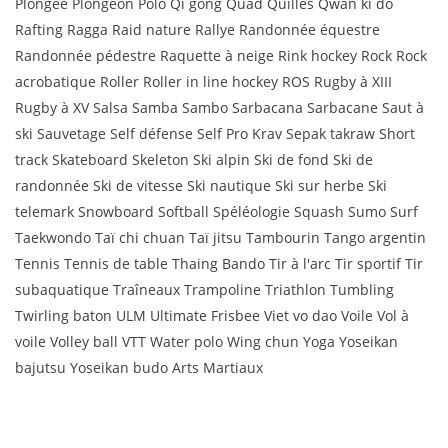
Plongée Plongeon Polo Qi gong Quad Quilles Qwan ki do
Rafting Ragga Raid nature Rallye Randonnée équestre
Randonnée pédestre Raquette à neige Rink hockey Rock Rock
acrobatique Roller Roller in line hockey ROS Rugby à XIII
Rugby à XV Salsa Samba Sambo Sarbacana Sarbacane Saut à
ski Sauvetage Self défense Self Pro Krav Sepak takraw Short
track Skateboard Skeleton Ski alpin Ski de fond Ski de
randonnée Ski de vitesse Ski nautique Ski sur herbe Ski
telemark Snowboard Softball Spéléologie Squash Sumo Surf
Taekwondo Taï chi chuan Taï jitsu Tambourin Tango argentin
Tennis Tennis de table Thaing Bando Tir à l'arc Tir sportif Tir
subaquatique Traîneaux Trampoline Triathlon Tumbling
Twirling baton ULM Ultimate Frisbee Viet vo dao Voile Vol à
voile Volley ball VTT Water polo Wing chun Yoga Yoseikan
bajutsu Yoseikan budo Arts Martiaux