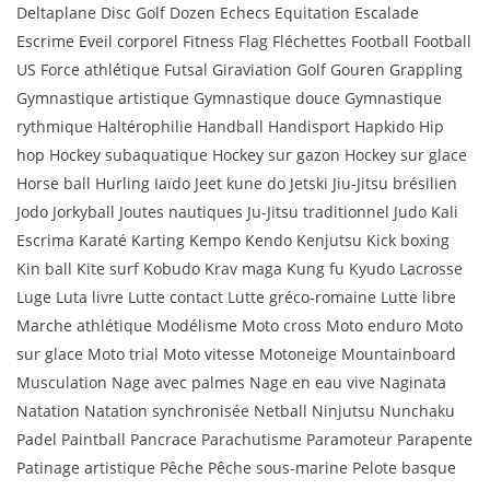
Deltaplane Disc Golf Dozen Echecs Equitation Escalade
Escrime Eveil corporel Fitness Flag Fléchettes Football Football
US Force athlétique Futsal Giraviation Golf Gouren Grappling
Gymnastique artistique Gymnastique douce Gymnastique
rythmique Haltérophilie Handball Handisport Hapkido Hip
hop Hockey subaquatique Hockey sur gazon Hockey sur glace
Horse ball Hurling Iaïdo Jeet kune do Jetski Jiu-Jitsu brésilien
Jodo Jorkyball Joutes nautiques Ju-Jitsu traditionnel Judo Kali
Escrima Karaté Karting Kempo Kendo Kenjutsu Kick boxing
Kin ball Kite surf Kobudo Krav maga Kung fu Kyudo Lacrosse
Luge Luta livre Lutte contact Lutte gréco-romaine Lutte libre
Marche athlétique Modélisme Moto cross Moto enduro Moto
sur glace Moto trial Moto vitesse Motoneige Mountainboard
Musculation Nage avec palmes Nage en eau vive Naginata
Natation Natation synchronisée Netball Ninjutsu Nunchaku
Padel Paintball Pancrace Parachutisme Paramoteur Parapente
Patinage artistique Pêche Pêche sous-marine Pelote basque