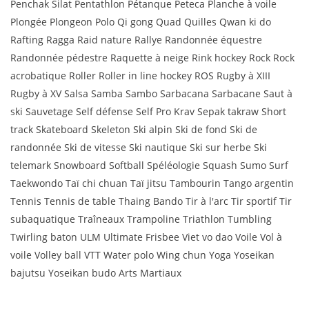
Penchak Silat Pentathlon Pétanque Peteca Planche à voile
Plongée Plongeon Polo Qi gong Quad Quilles Qwan ki do
Rafting Ragga Raid nature Rallye Randonnée équestre
Randonnée pédestre Raquette à neige Rink hockey Rock Rock
acrobatique Roller Roller in line hockey ROS Rugby à XIII
Rugby à XV Salsa Samba Sambo Sarbacana Sarbacane Saut à
ski Sauvetage Self défense Self Pro Krav Sepak takraw Short
track Skateboard Skeleton Ski alpin Ski de fond Ski de
randonnée Ski de vitesse Ski nautique Ski sur herbe Ski
telemark Snowboard Softball Spéléologie Squash Sumo Surf
Taekwondo Taï chi chuan Taï jitsu Tambourin Tango argentin
Tennis Tennis de table Thaing Bando Tir à l'arc Tir sportif Tir
subaquatique Traîneaux Trampoline Triathlon Tumbling
Twirling baton ULM Ultimate Frisbee Viet vo dao Voile Vol à
voile Volley ball VTT Water polo Wing chun Yoga Yoseikan
bajutsu Yoseikan budo Arts Martiaux