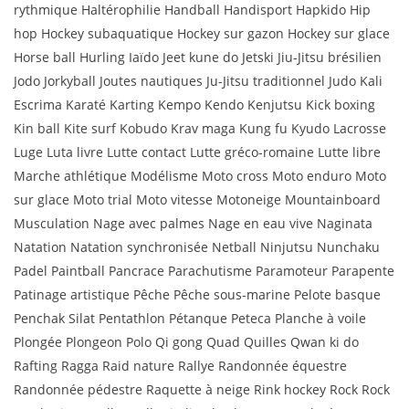
rythmique Haltérophilie Handball Handisport Hapkido Hip
hop Hockey subaquatique Hockey sur gazon Hockey sur glace
Horse ball Hurling Iaïdo Jeet kune do Jetski Jiu-Jitsu brésilien
Jodo Jorkyball Joutes nautiques Ju-Jitsu traditionnel Judo Kali
Escrima Karaté Karting Kempo Kendo Kenjutsu Kick boxing
Kin ball Kite surf Kobudo Krav maga Kung fu Kyudo Lacrosse
Luge Luta livre Lutte contact Lutte gréco-romaine Lutte libre
Marche athlétique Modélisme Moto cross Moto enduro Moto
sur glace Moto trial Moto vitesse Motoneige Mountainboard
Musculation Nage avec palmes Nage en eau vive Naginata
Natation Natation synchronisée Netball Ninjutsu Nunchaku
Padel Paintball Pancrace Parachutisme Paramoteur Parapente
Patinage artistique Pêche Pêche sous-marine Pelote basque
Penchak Silat Pentathlon Pétanque Peteca Planche à voile
Plongée Plongeon Polo Qi gong Quad Quilles Qwan ki do
Rafting Ragga Raid nature Rallye Randonnée équestre
Randonnée pédestre Raquette à neige Rink hockey Rock Rock