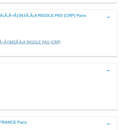
¡Ã‚Â¬Ãƒâ€šÃ‚Â¡A RIGOLE PAS (CRP) Paris
¬Ãƒâ€šÃ‚Â¡A RIGOLE PAS (CRP)
FRANCE Paris