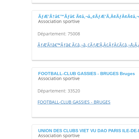
ÃƒÆ’Ã†â€™Ãƒâ€ Ã¢â‚¬â„¢ÃƒÆ’Ã‚Â¢ÃƒÂ¢Ã¢â‚¬Å
Association sportive
Département: 75008
ÃƒÆ’Ã†â€™Ãƒâ€ Ã¢â‚¬â„¢ÃƒÆ’Ã‚Â¢ÃƒÂ¢Ã¢â‚¬Å¡Ã‚Â
FOOTBALL-CLUB GASSIES - BRUGES Bruges
Association sportive
Département: 33520
FOOTBALL-CLUB GASSIES - BRUGES
UNION DES CLUBS VIET VU DAO PARIS ILE-DE-
Association sportive