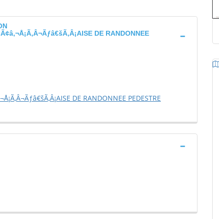
ON
Ã¢â‚¬Å¡Ã‚Â¬Ãƒâ€šÃ‚Â¡AISE DE RANDONNEE
‚¬Å¡Ã‚Â¬Ãƒâ€šÃ‚Â¡AISE DE RANDONNEE PEDESTRE