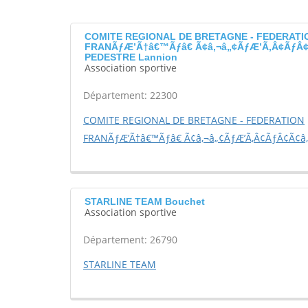
COMITE REGIONAL DE BRETAGNE - FEDERATI
FRANÃƒÆ’Ã†â€™Ãƒâ€ Ã¢â‚¬â„¢ÃƒÆ’Ã‚Â¢ÃƒÂ¢
PEDESTRE Lannion
Association sportive
Département: 22300
COMITE REGIONAL DE BRETAGNE - FEDERATION
FRANÃƒÆ’Ã†â€™Ãƒâ€ Ã¢â‚¬â„¢ÃƒÆ’Ã‚Â¢ÃƒÂ¢Ã¢â
STARLINE TEAM Bouchet
Association sportive
Département: 26790
STARLINE TEAM