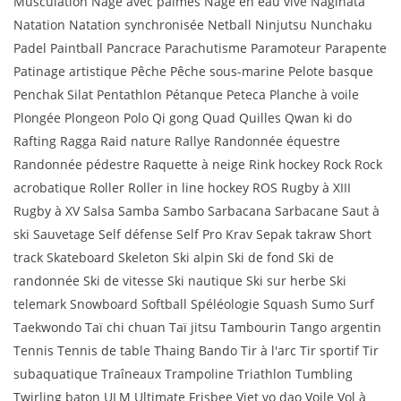
Musculation Nage avec palmes Nage en eau vive Naginata
Natation Natation synchronisée Netball Ninjutsu Nunchaku
Padel Paintball Pancrace Parachutisme Paramoteur Parapente
Patinage artistique Pêche Pêche sous-marine Pelote basque
Penchak Silat Pentathlon Pétanque Peteca Planche à voile
Plongée Plongeon Polo Qi gong Quad Quilles Qwan ki do
Rafting Ragga Raid nature Rallye Randonnée équestre
Randonnée pédestre Raquette à neige Rink hockey Rock Rock
acrobatique Roller Roller in line hockey ROS Rugby à XIII
Rugby à XV Salsa Samba Sambo Sarbacana Sarbacane Saut à
ski Sauvetage Self défense Self Pro Krav Sepak takraw Short
track Skateboard Skeleton Ski alpin Ski de fond Ski de
randonnée Ski de vitesse Ski nautique Ski sur herbe Ski
telemark Snowboard Softball Spéléologie Squash Sumo Surf
Taekwondo Taï chi chuan Taï jitsu Tambourin Tango argentin
Tennis Tennis de table Thaing Bando Tir à l'arc Tir sportif Tir
subaquatique Traîneaux Trampoline Triathlon Tumbling
Twirling baton ULM Ultimate Frisbee Viet vo dao Voile Vol à