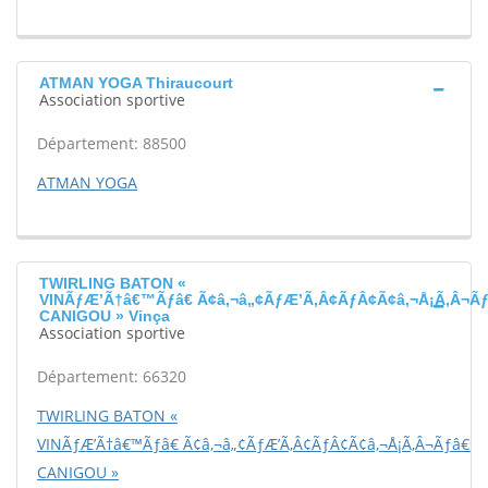
ATMAN YOGA Thiraucourt
Association sportive
Département: 88500
ATMAN YOGA
TWIRLING BATON «
VINÃƒÆ’Ã†â€™Ãƒâ€ Ã¢â‚¬â„¢ÃƒÆ’Ã‚Â¢ÃƒÂ¢Ã¢â‚¬Å¡Ã‚Â¬Ãƒ
CANIGOU » Vinça
Association sportive
Département: 66320
TWIRLING BATON «
VINÃƒÆ’Ã†â€™Ãƒâ€ Ã¢â‚¬â„¢ÃƒÆ’Ã‚Â¢ÃƒÂ¢Ã¢â‚¬Å¡Ã‚Â¬Ãƒâ€šÃ‚
CANIGOU »