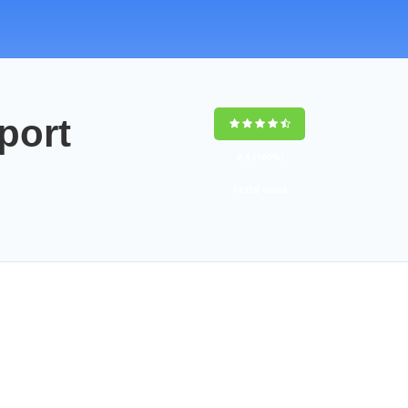
port
9,4
(100%)
14358
votes