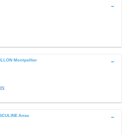
LON Montpellier
ON
CULINE Arras