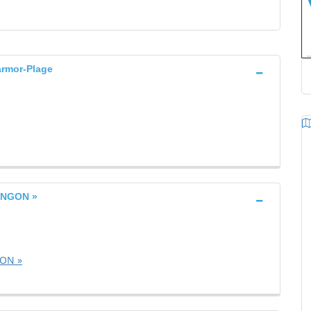
rmor-Plage
ANGON »
GON »