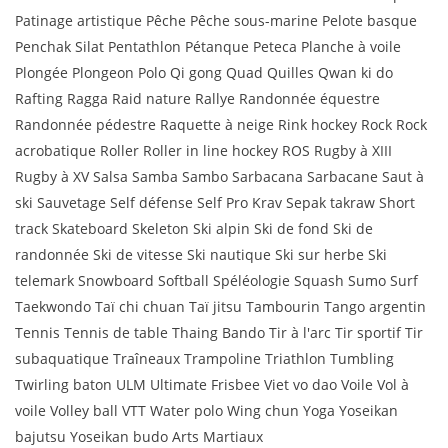
Patinage artistique Pêche Pêche sous-marine Pelote basque
Penchak Silat Pentathlon Pétanque Peteca Planche à voile
Plongée Plongeon Polo Qi gong Quad Quilles Qwan ki do
Rafting Ragga Raid nature Rallye Randonnée équestre
Randonnée pédestre Raquette à neige Rink hockey Rock Rock
acrobatique Roller Roller in line hockey ROS Rugby à XIII
Rugby à XV Salsa Samba Sambo Sarbacana Sarbacane Saut à
ski Sauvetage Self défense Self Pro Krav Sepak takraw Short
track Skateboard Skeleton Ski alpin Ski de fond Ski de
randonnée Ski de vitesse Ski nautique Ski sur herbe Ski
telemark Snowboard Softball Spéléologie Squash Sumo Surf
Taekwondo Taï chi chuan Taï jitsu Tambourin Tango argentin
Tennis Tennis de table Thaing Bando Tir à l'arc Tir sportif Tir
subaquatique Traîneaux Trampoline Triathlon Tumbling
Twirling baton ULM Ultimate Frisbee Viet vo dao Voile Vol à
voile Volley ball VTT Water polo Wing chun Yoga Yoseikan
bajutsu Yoseikan budo Arts Martiaux