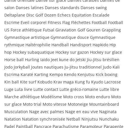
Danse orientale Danse sur glace Danses caraïbes Danses de
salon Danses latines Danses standards Danses swing
Deltaplane Disc Golf Dozen Echecs Equitation Escalade
Escrime Eveil corporel Fitness Flag Fléchettes Football Football
US Force athlétique Futsal Giraviation Golf Gouren Grappling
Gymnastique artistique Gymnastique douce Gymnastique
rythmique Haltérophilie Handball Handisport Hapkido Hip
hop Hockey subaquatique Hockey sur gazon Hockey sur glace
Horse ball Hurling Iaïdo Jeet kune do Jetski Jiu-Jitsu brésilien
Jodo Jorkyball Joutes nautiques Ju-Jitsu traditionnel Judo Kali
Escrima Karaté Karting Kempo Kendo Kenjutsu Kick boxing
Kin ball Kite surf Kobudo Krav maga Kung fu Kyudo Lacrosse
Luge Luta livre Lutte contact Lutte gréco-romaine Lutte libre
Marche athlétique Modélisme Moto cross Moto enduro Moto
sur glace Moto trial Moto vitesse Motoneige Mountainboard
Musculation Nage avec palmes Nage en eau vive Naginata
Natation Natation synchronisée Netball Ninjutsu Nunchaku
Padel Paintball Pancrace Parachutisme Paramoteur Parapente