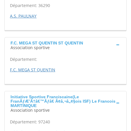
Département: 36290
A.S. PAULNAY
F.C. MEGA ST QUENTIN ST QUENTIN
Association sportive
Département:
F.C. MEGA ST QUENTIN
Initiative Sportive Franciscaine(Le
FranÃƒÆ’Ã†â€™Ãƒâ€ Ã¢â‚¬â„¢§ois ISF) Le Francois
MARTINIQUE
Association sportive
Département: 97240