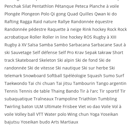
Penchak Silat Pentathlon Pétanque Peteca Planche à voile
Plongée Plongeon Polo Qi gong Quad Quilles Qwan ki do
Rafting Ragga Raid nature Rallye Randonnée équestre
Randonnée pédestre Raquette à neige Rink hockey Rock Rock
acrobatique Roller Roller in line hockey ROS Rugby à XIII
Rugby à XV Salsa Samba Sambo Sarbacana Sarbacane Saut à
ski Sauvetage Self défense Self Pro Krav Sepak takraw Short
track Skateboard Skeleton Ski alpin Ski de fond Ski de
randonnée Ski de vitesse Ski nautique Ski sur herbe Ski
telemark Snowboard Softball Spéléologie Squash Sumo Surf
Taekwondo Taï chi chuan Taï jitsu Tambourin Tango argentin
Tennis Tennis de table Thaing Bando Tir à l'arc Tir sportif Tir
subaquatique Traîneaux Trampoline Triathlon Tumbling
Twirling baton ULM Ultimate Frisbee Viet vo dao Voile Vol à
voile Volley ball VTT Water polo Wing chun Yoga Yoseikan
bajutsu Yoseikan budo Arts Martiaux