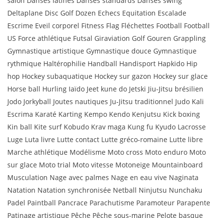
salon Danses latines Danses standards Danses swing
Deltaplane Disc Golf Dozen Echecs Equitation Escalade
Escrime Eveil corporel Fitness Flag Fléchettes Football Football
US Force athlétique Futsal Giraviation Golf Gouren Grappling
Gymnastique artistique Gymnastique douce Gymnastique
rythmique Haltérophilie Handball Handisport Hapkido Hip
hop Hockey subaquatique Hockey sur gazon Hockey sur glace
Horse ball Hurling Iaïdo Jeet kune do Jetski Jiu-Jitsu brésilien
Jodo Jorkyball Joutes nautiques Ju-Jitsu traditionnel Judo Kali
Escrima Karaté Karting Kempo Kendo Kenjutsu Kick boxing
Kin ball Kite surf Kobudo Krav maga Kung fu Kyudo Lacrosse
Luge Luta livre Lutte contact Lutte gréco-romaine Lutte libre
Marche athlétique Modélisme Moto cross Moto enduro Moto
sur glace Moto trial Moto vitesse Motoneige Mountainboard
Musculation Nage avec palmes Nage en eau vive Naginata
Natation Natation synchronisée Netball Ninjutsu Nunchaku
Padel Paintball Pancrace Parachutisme Paramoteur Parapente
Patinage artistique Pêche Pêche sous-marine Pelote basque