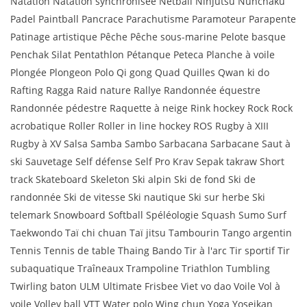
Natation Natation synchronisée Netball Ninjutsu Nunchaku
Padel Paintball Pancrace Parachutisme Paramoteur Parapente
Patinage artistique Pêche Pêche sous-marine Pelote basque
Penchak Silat Pentathlon Pétanque Peteca Planche à voile
Plongée Plongeon Polo Qi gong Quad Quilles Qwan ki do
Rafting Ragga Raid nature Rallye Randonnée équestre
Randonnée pédestre Raquette à neige Rink hockey Rock Rock
acrobatique Roller Roller in line hockey ROS Rugby à XIII
Rugby à XV Salsa Samba Sambo Sarbacana Sarbacane Saut à
ski Sauvetage Self défense Self Pro Krav Sepak takraw Short
track Skateboard Skeleton Ski alpin Ski de fond Ski de
randonnée Ski de vitesse Ski nautique Ski sur herbe Ski
telemark Snowboard Softball Spéléologie Squash Sumo Surf
Taekwondo Taï chi chuan Taï jitsu Tambourin Tango argentin
Tennis Tennis de table Thaing Bando Tir à l'arc Tir sportif Tir
subaquatique Traîneaux Trampoline Triathlon Tumbling
Twirling baton ULM Ultimate Frisbee Viet vo dao Voile Vol à
voile Volley ball VTT Water polo Wing chun Yoga Yoseikan