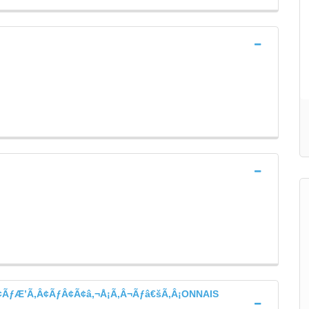
¢ÃƒÆ’Ã‚Â¢ÃƒÂ¢Ã¢â‚¬Å¡Ã‚Â¬Ãƒâ€šÃ‚Â¡ONNAIS