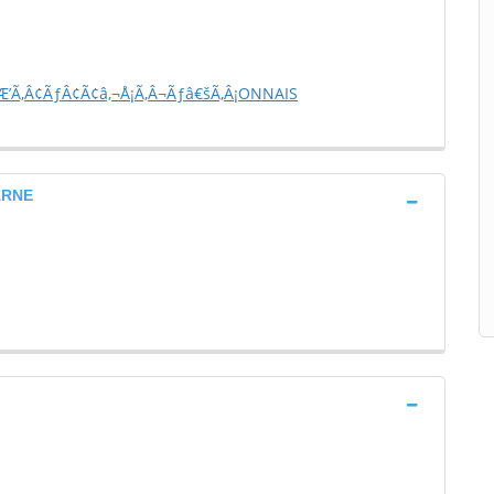
’Ã‚Â¢ÃƒÂ¢Ã¢â‚¬Å¡Ã‚Â¬Ãƒâ€šÃ‚Â¡ONNAIS
ARNE