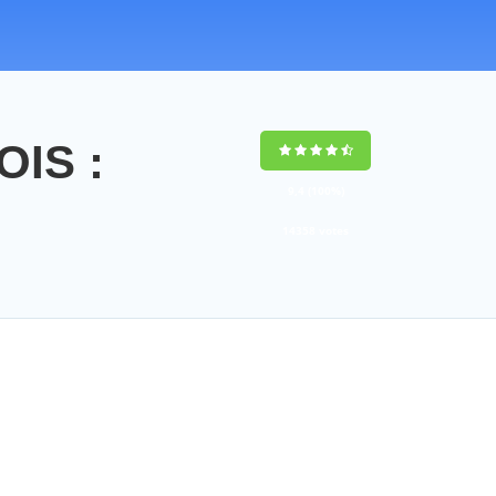
IS :
9,4
(100%)
14358
votes