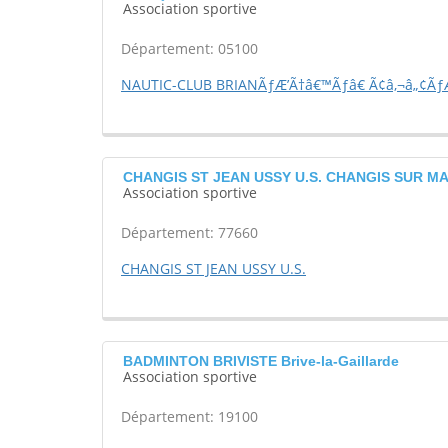
Association sportive
Département: 05100
NAUTIC-CLUB BRIANÃƒÆ’Ã†â€™Ãƒâ€ Ã¢â‚¬â„¢ÃƒÆ
CHANGIS ST JEAN USSY U.S. CHANGIS SUR M
Association sportive
Département: 77660
CHANGIS ST JEAN USSY U.S.
BADMINTON BRIVISTE Brive-la-Gaillarde
Association sportive
Département: 19100