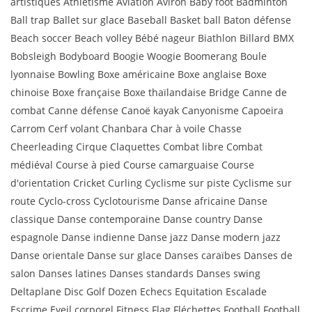
artistiques Athlétisme Aviation Aviron Baby foot Badminton
Ball trap Ballet sur glace Baseball Basket ball Baton défense
Beach soccer Beach volley Bébé nageur Biathlon Billard BMX
Bobsleigh Bodyboard Boogie Woogie Boomerang Boule
lyonnaise Bowling Boxe américaine Boxe anglaise Boxe
chinoise Boxe française Boxe thaïlandaise Bridge Canne de
combat Canne défense Canoë kayak Canyonisme Capoeira
Carrom Cerf volant Chanbara Char à voile Chasse
Cheerleading Cirque Claquettes Combat libre Combat
médiéval Course à pied Course camarguaise Course
d'orientation Cricket Curling Cyclisme sur piste Cyclisme sur
route Cyclo-cross Cyclotourisme Danse africaine Danse
classique Danse contemporaine Danse country Danse
espagnole Danse indienne Danse jazz Danse modern jazz
Danse orientale Danse sur glace Danses caraïbes Danses de
salon Danses latines Danses standards Danses swing
Deltaplane Disc Golf Dozen Echecs Equitation Escalade
Escrime Eveil corporel Fitness Flag Fléchettes Football Football