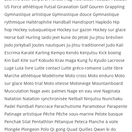
US Force athlétique Futsal Giraviation Golf Gouren Grappling
Gymnastique artistique Gymnastique douce Gymnastique
rythmique Haltérophilie Handball Handisport Hapkido Hip
hop Hockey subaquatique Hockey sur gazon Hockey sur glace
Horse ball Hurling Iaïdo Jeet kune do Jetski Jiu-Jitsu brésilien
Jodo Jorkyball Joutes nautiques Ju-Jitsu traditionnel Judo Kali
Escrima Karaté Karting Kempo Kendo Kenjutsu Kick boxing
Kin ball Kite surf Kobudo Krav maga Kung fu Kyudo Lacrosse
Luge Luta livre Lutte contact Lutte gréco-romaine Lutte libre
Marche athlétique Modélisme Moto cross Moto enduro Moto
sur glace Moto trial Moto vitesse Motoneige Mountainboard
Musculation Nage avec palmes Nage en eau vive Naginata
Natation Natation synchronisée Netball Ninjutsu Nunchaku
Padel Paintball Pancrace Parachutisme Paramoteur Parapente
Patinage artistique Pêche Pêche sous-marine Pelote basque
Penchak Silat Pentathlon Pétanque Peteca Planche à voile
Plongée Plongeon Polo Qi gong Quad Quilles Qwan ki do