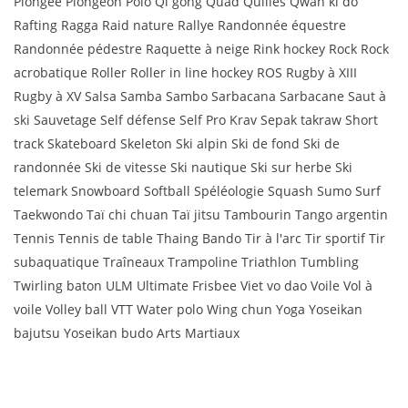
Plongée Plongeon Polo Qi gong Quad Quilles Qwan ki do
Rafting Ragga Raid nature Rallye Randonnée équestre
Randonnée pédestre Raquette à neige Rink hockey Rock Rock
acrobatique Roller Roller in line hockey ROS Rugby à XIII
Rugby à XV Salsa Samba Sambo Sarbacana Sarbacane Saut à
ski Sauvetage Self défense Self Pro Krav Sepak takraw Short
track Skateboard Skeleton Ski alpin Ski de fond Ski de
randonnée Ski de vitesse Ski nautique Ski sur herbe Ski
telemark Snowboard Softball Spéléologie Squash Sumo Surf
Taekwondo Taï chi chuan Taï jitsu Tambourin Tango argentin
Tennis Tennis de table Thaing Bando Tir à l'arc Tir sportif Tir
subaquatique Traîneaux Trampoline Triathlon Tumbling
Twirling baton ULM Ultimate Frisbee Viet vo dao Voile Vol à
voile Volley ball VTT Water polo Wing chun Yoga Yoseikan
bajutsu Yoseikan budo Arts Martiaux