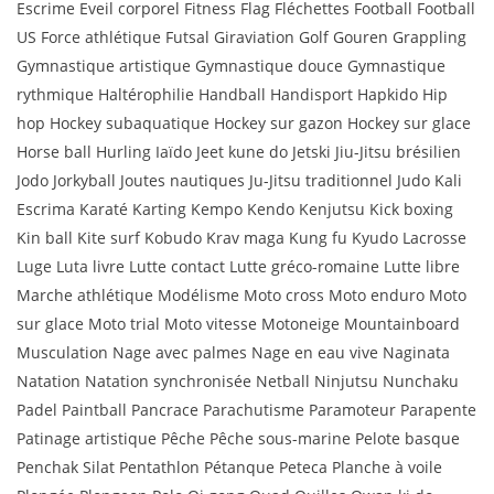
Escrime Eveil corporel Fitness Flag Fléchettes Football Football
US Force athlétique Futsal Giraviation Golf Gouren Grappling
Gymnastique artistique Gymnastique douce Gymnastique
rythmique Haltérophilie Handball Handisport Hapkido Hip
hop Hockey subaquatique Hockey sur gazon Hockey sur glace
Horse ball Hurling Iaïdo Jeet kune do Jetski Jiu-Jitsu brésilien
Jodo Jorkyball Joutes nautiques Ju-Jitsu traditionnel Judo Kali
Escrima Karaté Karting Kempo Kendo Kenjutsu Kick boxing
Kin ball Kite surf Kobudo Krav maga Kung fu Kyudo Lacrosse
Luge Luta livre Lutte contact Lutte gréco-romaine Lutte libre
Marche athlétique Modélisme Moto cross Moto enduro Moto
sur glace Moto trial Moto vitesse Motoneige Mountainboard
Musculation Nage avec palmes Nage en eau vive Naginata
Natation Natation synchronisée Netball Ninjutsu Nunchaku
Padel Paintball Pancrace Parachutisme Paramoteur Parapente
Patinage artistique Pêche Pêche sous-marine Pelote basque
Penchak Silat Pentathlon Pétanque Peteca Planche à voile