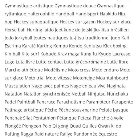
Gymnastique artistique Gymnastique douce Gymnastique
rythmique Haltérophilie Handball Handisport Hapkido Hip
hop Hockey subaquatique Hockey sur gazon Hockey sur glace
Horse ball Hurling Iaïdo Jeet kune do Jetski Jiu-Jitsu brésilien
Jodo Jorkyball Joutes nautiques Ju-Jitsu traditionnel Judo Kali
Escrima Karaté Karting Kempo Kendo Kenjutsu Kick boxing
Kin ball Kite surf Kobudo Krav maga Kung fu Kyudo Lacrosse
Luge Luta livre Lutte contact Lutte gréco-romaine Lutte libre
Marche athlétique Modélisme Moto cross Moto enduro Moto
sur glace Moto trial Moto vitesse Motoneige Mountainboard
Musculation Nage avec palmes Nage en eau vive Naginata
Natation Natation synchronisée Netball Ninjutsu Nunchaku
Padel Paintball Pancrace Parachutisme Paramoteur Parapente
Patinage artistique Pêche Pêche sous-marine Pelote basque
Penchak Silat Pentathlon Pétanque Peteca Planche à voile
Plongée Plongeon Polo Qi gong Quad Quilles Qwan ki do
Rafting Ragga Raid nature Rallye Randonnée équestre