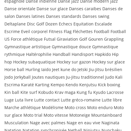
espagnole Danse indienne Danse jazz Danse modern jazz
Danse orientale Danse sur glace Danses caraïbes Danses de
salon Danses latines Danses standards Danses swing
Deltaplane Disc Golf Dozen Echecs Equitation Escalade
Escrime Eveil corporel Fitness Flag Fléchettes Football Football
US Force athlétique Futsal Giraviation Golf Gouren Grappling
Gymnastique artistique Gymnastique douce Gymnastique
rythmique Haltérophilie Handball Handisport Hapkido Hip
hop Hockey subaquatique Hockey sur gazon Hockey sur glace
Horse ball Hurling Iaïdo Jeet kune do Jetski Jiu-Jitsu brésilien
Jodo Jorkyball Joutes nautiques Ju-Jitsu traditionnel Judo Kali
Escrima Karaté Karting Kempo Kendo Kenjutsu Kick boxing
Kin ball Kite surf Kobudo Krav maga Kung fu Kyudo Lacrosse
Luge Luta livre Lutte contact Lutte gréco-romaine Lutte libre
Marche athlétique Modélisme Moto cross Moto enduro Moto
sur glace Moto trial Moto vitesse Motoneige Mountainboard
Musculation Nage avec palmes Nage en eau vive Naginata
Natation Natation synchronisée Netball Ninjutsu Nunchaku