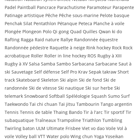
Padel Paintball Pancrace Parachutisme Paramoteur Parapente
Patinage artistique Pêche Pêche sous-marine Pelote basque
Penchak Silat Pentathlon Pétanque Peteca Planche à voile
Plongée Plongeon Polo Qi gong Quad Quilles Qwan ki do
Rafting Ragga Raid nature Rallye Randonnée équestre
Randonnée pédestre Raquette à neige Rink hockey Rock Rock
acrobatique Roller Roller in line hockey ROS Rugby à XIII
Rugby à XV Salsa Samba Sambo Sarbacana Sarbacane Saut à
ski Sauvetage Self défense Self Pro Krav Sepak takraw Short
track Skateboard Skeleton Ski alpin Ski de fond Ski de
randonnée Ski de vitesse Ski nautique Ski sur herbe Ski
telemark Snowboard Softball Spéléologie Squash Sumo Surf
Taekwondo Taï chi chuan Taï jitsu Tambourin Tango argentin
Tennis Tennis de table Thaing Bando Tir à l'arc Tir sportif Tir
subaquatique Traîneaux Trampoline Triathlon Tumbling
Twirling baton ULM Ultimate Frisbee Viet vo dao Voile Vol à
voile Volley ball VTT Water polo Wing chun Yoga Yoseikan