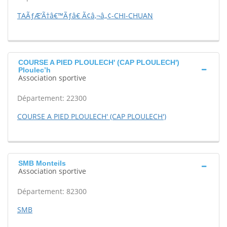
TAÃƒÆ’Ã†â€™Ãƒâ€ Ã¢â‚¬â„¢-CHI-CHUAN
COURSE A PIED PLOULECH' (CAP PLOULECH')
Ploulec’h
Association sportive
Département: 22300
COURSE A PIED PLOULECH' (CAP PLOULECH')
SMB Monteils
Association sportive
Département: 82300
SMB