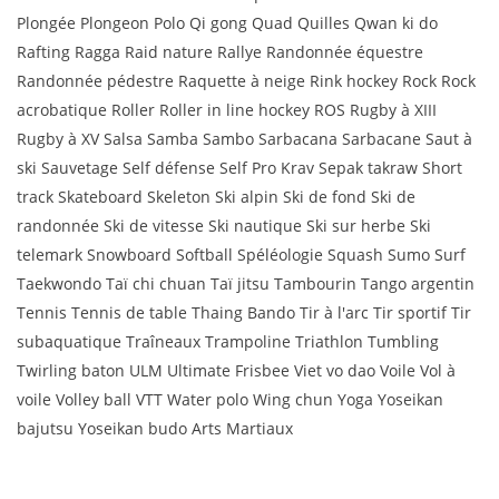
Plongée Plongeon Polo Qi gong Quad Quilles Qwan ki do
Rafting Ragga Raid nature Rallye Randonnée équestre
Randonnée pédestre Raquette à neige Rink hockey Rock Rock
acrobatique Roller Roller in line hockey ROS Rugby à XIII
Rugby à XV Salsa Samba Sambo Sarbacana Sarbacane Saut à
ski Sauvetage Self défense Self Pro Krav Sepak takraw Short
track Skateboard Skeleton Ski alpin Ski de fond Ski de
randonnée Ski de vitesse Ski nautique Ski sur herbe Ski
telemark Snowboard Softball Spéléologie Squash Sumo Surf
Taekwondo Taï chi chuan Taï jitsu Tambourin Tango argentin
Tennis Tennis de table Thaing Bando Tir à l'arc Tir sportif Tir
subaquatique Traîneaux Trampoline Triathlon Tumbling
Twirling baton ULM Ultimate Frisbee Viet vo dao Voile Vol à
voile Volley ball VTT Water polo Wing chun Yoga Yoseikan
bajutsu Yoseikan budo Arts Martiaux