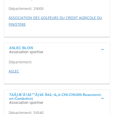
Département: 29000
ASSOCIATION DES GOLFEURS DU CREDIT AGRICOLE DU
FINISTERE
ASLEC BLOIS
Association sportive
Département:
ASLEC
TAÃƒÆ’Ã†â€™Ãƒâ€ Ã¢â‚¬â„¢-CHI-CHUAN Beaumont-
en-Cambrésis
Association sportive
Département: 59540