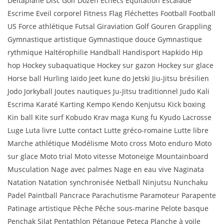
Deltaplane Disc Golf Dozen Echecs Equitation Escalade
Escrime Eveil corporel Fitness Flag Fléchettes Football Football
US Force athlétique Futsal Giraviation Golf Gouren Grappling
Gymnastique artistique Gymnastique douce Gymnastique
rythmique Haltérophilie Handball Handisport Hapkido Hip
hop Hockey subaquatique Hockey sur gazon Hockey sur glace
Horse ball Hurling Iaïdo Jeet kune do Jetski Jiu-Jitsu brésilien
Jodo Jorkyball Joutes nautiques Ju-Jitsu traditionnel Judo Kali
Escrima Karaté Karting Kempo Kendo Kenjutsu Kick boxing
Kin ball Kite surf Kobudo Krav maga Kung fu Kyudo Lacrosse
Luge Luta livre Lutte contact Lutte gréco-romaine Lutte libre
Marche athlétique Modélisme Moto cross Moto enduro Moto
sur glace Moto trial Moto vitesse Motoneige Mountainboard
Musculation Nage avec palmes Nage en eau vive Naginata
Natation Natation synchronisée Netball Ninjutsu Nunchaku
Padel Paintball Pancrace Parachutisme Paramoteur Parapente
Patinage artistique Pêche Pêche sous-marine Pelote basque
Penchak Silat Pentathlon Pétanque Peteca Planche à voile