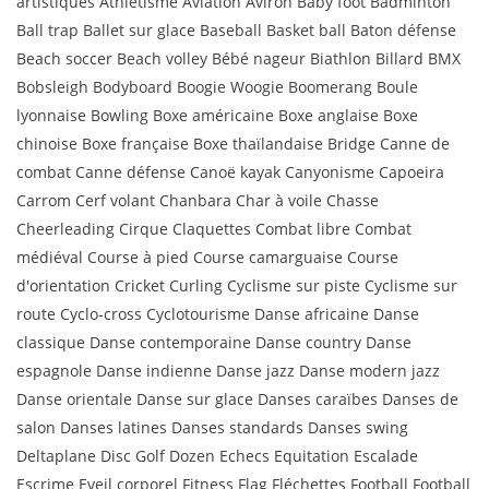
artistiques Athlétisme Aviation Aviron Baby foot Badminton
Ball trap Ballet sur glace Baseball Basket ball Baton défense
Beach soccer Beach volley Bébé nageur Biathlon Billard BMX
Bobsleigh Bodyboard Boogie Woogie Boomerang Boule
lyonnaise Bowling Boxe américaine Boxe anglaise Boxe
chinoise Boxe française Boxe thaïlandaise Bridge Canne de
combat Canne défense Canoë kayak Canyonisme Capoeira
Carrom Cerf volant Chanbara Char à voile Chasse
Cheerleading Cirque Claquettes Combat libre Combat
médiéval Course à pied Course camarguaise Course
d'orientation Cricket Curling Cyclisme sur piste Cyclisme sur
route Cyclo-cross Cyclotourisme Danse africaine Danse
classique Danse contemporaine Danse country Danse
espagnole Danse indienne Danse jazz Danse modern jazz
Danse orientale Danse sur glace Danses caraïbes Danses de
salon Danses latines Danses standards Danses swing
Deltaplane Disc Golf Dozen Echecs Equitation Escalade
Escrime Eveil corporel Fitness Flag Fléchettes Football Football