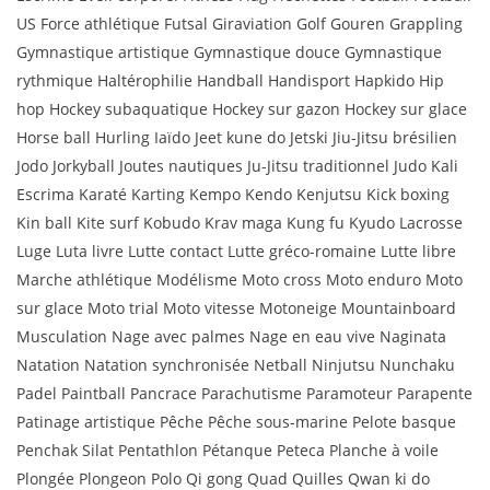
US Force athlétique Futsal Giraviation Golf Gouren Grappling
Gymnastique artistique Gymnastique douce Gymnastique
rythmique Haltérophilie Handball Handisport Hapkido Hip
hop Hockey subaquatique Hockey sur gazon Hockey sur glace
Horse ball Hurling Iaïdo Jeet kune do Jetski Jiu-Jitsu brésilien
Jodo Jorkyball Joutes nautiques Ju-Jitsu traditionnel Judo Kali
Escrima Karaté Karting Kempo Kendo Kenjutsu Kick boxing
Kin ball Kite surf Kobudo Krav maga Kung fu Kyudo Lacrosse
Luge Luta livre Lutte contact Lutte gréco-romaine Lutte libre
Marche athlétique Modélisme Moto cross Moto enduro Moto
sur glace Moto trial Moto vitesse Motoneige Mountainboard
Musculation Nage avec palmes Nage en eau vive Naginata
Natation Natation synchronisée Netball Ninjutsu Nunchaku
Padel Paintball Pancrace Parachutisme Paramoteur Parapente
Patinage artistique Pêche Pêche sous-marine Pelote basque
Penchak Silat Pentathlon Pétanque Peteca Planche à voile
Plongée Plongeon Polo Qi gong Quad Quilles Qwan ki do