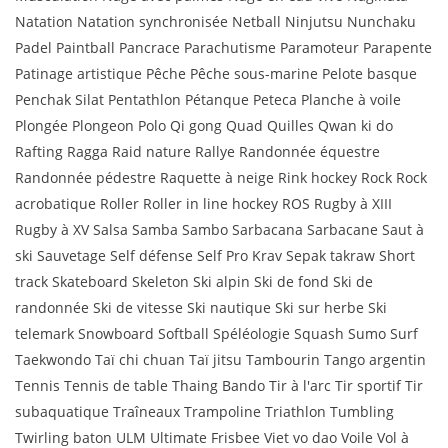
Natation Natation synchronisée Netball Ninjutsu Nunchaku
Padel Paintball Pancrace Parachutisme Paramoteur Parapente
Patinage artistique Pêche Pêche sous-marine Pelote basque
Penchak Silat Pentathlon Pétanque Peteca Planche à voile
Plongée Plongeon Polo Qi gong Quad Quilles Qwan ki do
Rafting Ragga Raid nature Rallye Randonnée équestre
Randonnée pédestre Raquette à neige Rink hockey Rock Rock
acrobatique Roller Roller in line hockey ROS Rugby à XIII
Rugby à XV Salsa Samba Sambo Sarbacana Sarbacane Saut à
ski Sauvetage Self défense Self Pro Krav Sepak takraw Short
track Skateboard Skeleton Ski alpin Ski de fond Ski de
randonnée Ski de vitesse Ski nautique Ski sur herbe Ski
telemark Snowboard Softball Spéléologie Squash Sumo Surf
Taekwondo Taï chi chuan Taï jitsu Tambourin Tango argentin
Tennis Tennis de table Thaing Bando Tir à l'arc Tir sportif Tir
subaquatique Traîneaux Trampoline Triathlon Tumbling
Twirling baton ULM Ultimate Frisbee Viet vo dao Voile Vol à