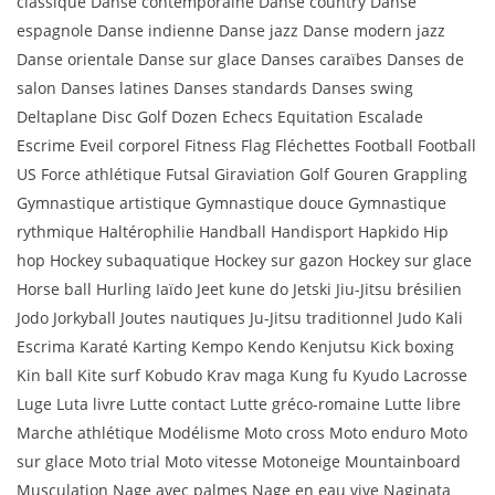
classique Danse contemporaine Danse country Danse
espagnole Danse indienne Danse jazz Danse modern jazz
Danse orientale Danse sur glace Danses caraïbes Danses de
salon Danses latines Danses standards Danses swing
Deltaplane Disc Golf Dozen Echecs Equitation Escalade
Escrime Eveil corporel Fitness Flag Fléchettes Football Football
US Force athlétique Futsal Giraviation Golf Gouren Grappling
Gymnastique artistique Gymnastique douce Gymnastique
rythmique Haltérophilie Handball Handisport Hapkido Hip
hop Hockey subaquatique Hockey sur gazon Hockey sur glace
Horse ball Hurling Iaïdo Jeet kune do Jetski Jiu-Jitsu brésilien
Jodo Jorkyball Joutes nautiques Ju-Jitsu traditionnel Judo Kali
Escrima Karaté Karting Kempo Kendo Kenjutsu Kick boxing
Kin ball Kite surf Kobudo Krav maga Kung fu Kyudo Lacrosse
Luge Luta livre Lutte contact Lutte gréco-romaine Lutte libre
Marche athlétique Modélisme Moto cross Moto enduro Moto
sur glace Moto trial Moto vitesse Motoneige Mountainboard
Musculation Nage avec palmes Nage en eau vive Naginata