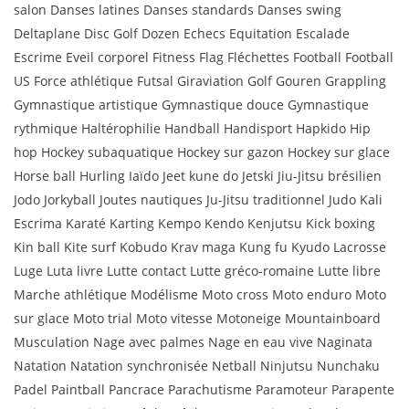
salon Danses latines Danses standards Danses swing
Deltaplane Disc Golf Dozen Echecs Equitation Escalade
Escrime Eveil corporel Fitness Flag Fléchettes Football Football
US Force athlétique Futsal Giraviation Golf Gouren Grappling
Gymnastique artistique Gymnastique douce Gymnastique
rythmique Haltérophilie Handball Handisport Hapkido Hip
hop Hockey subaquatique Hockey sur gazon Hockey sur glace
Horse ball Hurling Iaïdo Jeet kune do Jetski Jiu-Jitsu brésilien
Jodo Jorkyball Joutes nautiques Ju-Jitsu traditionnel Judo Kali
Escrima Karaté Karting Kempo Kendo Kenjutsu Kick boxing
Kin ball Kite surf Kobudo Krav maga Kung fu Kyudo Lacrosse
Luge Luta livre Lutte contact Lutte gréco-romaine Lutte libre
Marche athlétique Modélisme Moto cross Moto enduro Moto
sur glace Moto trial Moto vitesse Motoneige Mountainboard
Musculation Nage avec palmes Nage en eau vive Naginata
Natation Natation synchronisée Netball Ninjutsu Nunchaku
Padel Paintball Pancrace Parachutisme Paramoteur Parapente