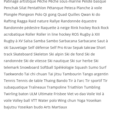
Patinage artistique Pêche Pêche sous-marine Pelote basque
Penchak Silat Pentathlon Pétanque Peteca Planche à voile
Plongée Plongeon Polo Qi gong Quad Quilles Qwan ki do
Rafting Ragga Raid nature Rallye Randonnée équestre
Randonnée pédestre Raquette à neige Rink hockey Rock Rock
acrobatique Roller Roller in line hockey ROS Rugby à XIII
Rugby à XV Salsa Samba Sambo Sarbacana Sarbacane Saut à
ski Sauvetage Self défense Self Pro Krav Sepak takraw Short
track Skateboard Skeleton Ski alpin Ski de fond Ski de
randonnée Ski de vitesse Ski nautique Ski sur herbe Ski
telemark Snowboard Softball Spéléologie Squash Sumo Surf
Taekwondo Taï chi chuan Taï jitsu Tambourin Tango argentin
Tennis Tennis de table Thaing Bando Tir à l'arc Tir sportif Tir
subaquatique Traîneaux Trampoline Triathlon Tumbling
Twirling baton ULM Ultimate Frisbee Viet vo dao Voile Vol à
voile Volley ball VTT Water polo Wing chun Yoga Yoseikan
bajutsu Yoseikan budo Arts Martiaux