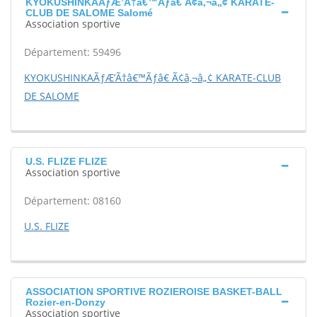
KYOKUSHINKAÃƒÆ’Ã†â€™Ãƒâ€ Ã¢â‚¬â„¢ KARATE-
CLUB DE SALOME Salomé
Association sportive
Département: 59496
KYOKUSHINKAÃƒÆ’Ã†â€™Ãƒâ€ Ã¢â‚¬â„¢ KARATE-CLUB
DE SALOME
U.S. FLIZE FLIZE
Association sportive
Département: 08160
U.S. FLIZE
ASSOCIATION SPORTIVE ROZIEROISE BASKET-BALL
Rozier-en-Donzy
Association sportive