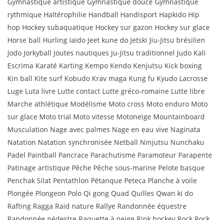
Gymnastique artistique Gymnastique douce Gymnastique
rythmique Haltérophilie Handball Handisport Hapkido Hip
hop Hockey subaquatique Hockey sur gazon Hockey sur glace
Horse ball Hurling Iaïdo Jeet kune do Jetski Jiu-Jitsu brésilien
Jodo Jorkyball Joutes nautiques Ju-Jitsu traditionnel Judo Kali
Escrima Karaté Karting Kempo Kendo Kenjutsu Kick boxing
Kin ball Kite surf Kobudo Krav maga Kung fu Kyudo Lacrosse
Luge Luta livre Lutte contact Lutte gréco-romaine Lutte libre
Marche athlétique Modélisme Moto cross Moto enduro Moto
sur glace Moto trial Moto vitesse Motoneige Mountainboard
Musculation Nage avec palmes Nage en eau vive Naginata
Natation Natation synchronisée Netball Ninjutsu Nunchaku
Padel Paintball Pancrace Parachutisme Paramoteur Parapente
Patinage artistique Pêche Pêche sous-marine Pelote basque
Penchak Silat Pentathlon Pétanque Peteca Planche à voile
Plongée Plongeon Polo Qi gong Quad Quilles Qwan ki do
Rafting Ragga Raid nature Rallye Randonnée équestre
Randonnée pédestre Raquette à neige Rink hockey Rock Rock