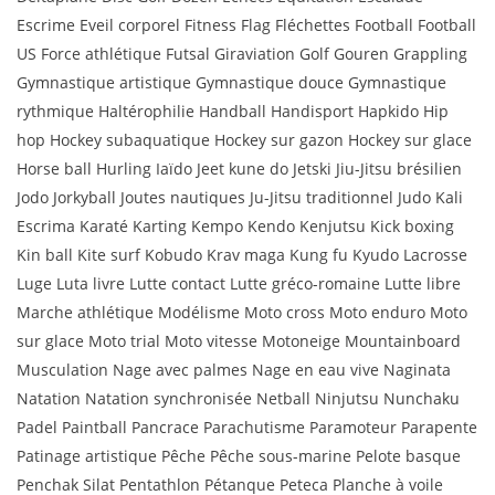
Escrime Eveil corporel Fitness Flag Fléchettes Football Football
US Force athlétique Futsal Giraviation Golf Gouren Grappling
Gymnastique artistique Gymnastique douce Gymnastique
rythmique Haltérophilie Handball Handisport Hapkido Hip
hop Hockey subaquatique Hockey sur gazon Hockey sur glace
Horse ball Hurling Iaïdo Jeet kune do Jetski Jiu-Jitsu brésilien
Jodo Jorkyball Joutes nautiques Ju-Jitsu traditionnel Judo Kali
Escrima Karaté Karting Kempo Kendo Kenjutsu Kick boxing
Kin ball Kite surf Kobudo Krav maga Kung fu Kyudo Lacrosse
Luge Luta livre Lutte contact Lutte gréco-romaine Lutte libre
Marche athlétique Modélisme Moto cross Moto enduro Moto
sur glace Moto trial Moto vitesse Motoneige Mountainboard
Musculation Nage avec palmes Nage en eau vive Naginata
Natation Natation synchronisée Netball Ninjutsu Nunchaku
Padel Paintball Pancrace Parachutisme Paramoteur Parapente
Patinage artistique Pêche Pêche sous-marine Pelote basque
Penchak Silat Pentathlon Pétanque Peteca Planche à voile