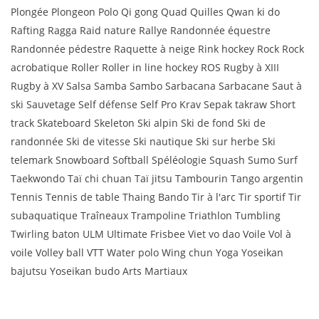
Plongée Plongeon Polo Qi gong Quad Quilles Qwan ki do
Rafting Ragga Raid nature Rallye Randonnée équestre
Randonnée pédestre Raquette à neige Rink hockey Rock Rock
acrobatique Roller Roller in line hockey ROS Rugby à XIII
Rugby à XV Salsa Samba Sambo Sarbacana Sarbacane Saut à
ski Sauvetage Self défense Self Pro Krav Sepak takraw Short
track Skateboard Skeleton Ski alpin Ski de fond Ski de
randonnée Ski de vitesse Ski nautique Ski sur herbe Ski
telemark Snowboard Softball Spéléologie Squash Sumo Surf
Taekwondo Taï chi chuan Taï jitsu Tambourin Tango argentin
Tennis Tennis de table Thaing Bando Tir à l'arc Tir sportif Tir
subaquatique Traîneaux Trampoline Triathlon Tumbling
Twirling baton ULM Ultimate Frisbee Viet vo dao Voile Vol à
voile Volley ball VTT Water polo Wing chun Yoga Yoseikan
bajutsu Yoseikan budo Arts Martiaux