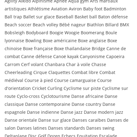
Agility Aikido Alpinisme Apnée Aqua gym Arts martiaux
artistiques Athlétisme Aviation Aviron Baby foot Badminton
Ball trap Ballet sur glace Baseball Basket ball Baton défense
Beach soccer Beach volley Bébé nageur Biathlon Billard BMX
Bobsleigh Bodyboard Boogie Woogie Boomerang Boule
lyonnaise Bowling Boxe américaine Boxe anglaise Boxe
chinoise Boxe française Boxe thaïlandaise Bridge Canne de
combat Canne défense Canoë kayak Canyonisme Capoeira
Carrom Cerf volant Chanbara Char à voile Chasse
Cheerleading Cirque Claquettes Combat libre Combat
médiéval Course à pied Course camarguaise Course
d'orientation Cricket Curling Cyclisme sur piste Cyclisme sur
route Cyclo-cross Cyclotourisme Danse africaine Danse
classique Danse contemporaine Danse country Danse
espagnole Danse indienne Danse jazz Danse modern jazz
Danse orientale Danse sur glace Danses caraïbes Danses de
salon Danses latines Danses standards Danses swing
Deltaplane Disc Golf Dozen Echecs Equitation Escalade