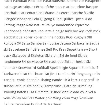
Padel Paintball Pancrace Parachutisme Paramoteur Parapente
Patinage artistique Pêche Pêche sous-marine Pelote basque
Penchak Silat Pentathlon Pétanque Peteca Planche à voile
Plongée Plongeon Polo Qi gong Quad Quilles Qwan ki do
Rafting Ragga Raid nature Rallye Randonnée équestre
Randonnée pédestre Raquette à neige Rink hockey Rock Rock
acrobatique Roller Roller in line hockey ROS Rugby à XIII
Rugby à XV Salsa Samba Sambo Sarbacana Sarbacane Saut à
ski Sauvetage Self défense Self Pro Krav Sepak takraw Short
track Skateboard Skeleton Ski alpin Ski de fond Ski de
randonnée Ski de vitesse Ski nautique Ski sur herbe Ski
telemark Snowboard Softball Spéléologie Squash Sumo Surf
Taekwondo Taï chi chuan Taï jitsu Tambourin Tango argentin
Tennis Tennis de table Thaing Bando Tir à l'arc Tir sportif Tir
subaquatique Traîneaux Trampoline Triathlon Tumbling
Twirling baton ULM Ultimate Frisbee Viet vo dao Voile Vol à
voile Volley ball VTT Water polo Wing chun Yoga Yoseikan
bajutsu Yoseikan budo Arts Martiaux