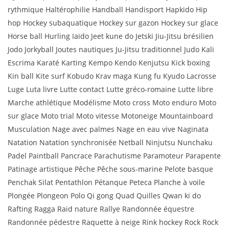
rythmique Haltérophilie Handball Handisport Hapkido Hip
hop Hockey subaquatique Hockey sur gazon Hockey sur glace
Horse ball Hurling Iaïdo Jeet kune do Jetski Jiu-Jitsu brésilien
Jodo Jorkyball Joutes nautiques Ju-Jitsu traditionnel Judo Kali
Escrima Karaté Karting Kempo Kendo Kenjutsu Kick boxing
Kin ball Kite surf Kobudo Krav maga Kung fu Kyudo Lacrosse
Luge Luta livre Lutte contact Lutte gréco-romaine Lutte libre
Marche athlétique Modélisme Moto cross Moto enduro Moto
sur glace Moto trial Moto vitesse Motoneige Mountainboard
Musculation Nage avec palmes Nage en eau vive Naginata
Natation Natation synchronisée Netball Ninjutsu Nunchaku
Padel Paintball Pancrace Parachutisme Paramoteur Parapente
Patinage artistique Pêche Pêche sous-marine Pelote basque
Penchak Silat Pentathlon Pétanque Peteca Planche à voile
Plongée Plongeon Polo Qi gong Quad Quilles Qwan ki do
Rafting Ragga Raid nature Rallye Randonnée équestre
Randonnée pédestre Raquette à neige Rink hockey Rock Rock