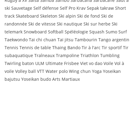
Rugby à XV Salsa Samba Sambo Sarbacana Sarbacane Saut à
ski Sauvetage Self défense Self Pro Krav Sepak takraw Short
track Skateboard Skeleton Ski alpin Ski de fond Ski de
randonnée Ski de vitesse Ski nautique Ski sur herbe Ski
telemark Snowboard Softball Spéléologie Squash Sumo Surf
Taekwondo Taï chi chuan Taï jitsu Tambourin Tango argentin
Tennis Tennis de table Thaing Bando Tir à l'arc Tir sportif Tir
subaquatique Traîneaux Trampoline Triathlon Tumbling
Twirling baton ULM Ultimate Frisbee Viet vo dao Voile Vol à
voile Volley ball VTT Water polo Wing chun Yoga Yoseikan
bajutsu Yoseikan budo Arts Martiaux