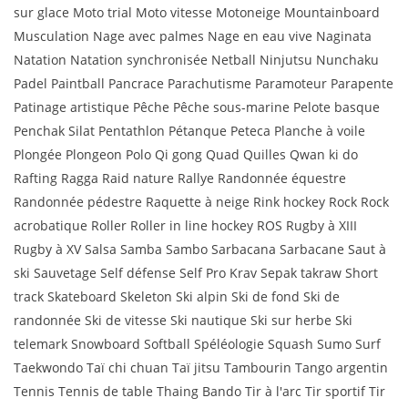
sur glace Moto trial Moto vitesse Motoneige Mountainboard
Musculation Nage avec palmes Nage en eau vive Naginata
Natation Natation synchronisée Netball Ninjutsu Nunchaku
Padel Paintball Pancrace Parachutisme Paramoteur Parapente
Patinage artistique Pêche Pêche sous-marine Pelote basque
Penchak Silat Pentathlon Pétanque Peteca Planche à voile
Plongée Plongeon Polo Qi gong Quad Quilles Qwan ki do
Rafting Ragga Raid nature Rallye Randonnée équestre
Randonnée pédestre Raquette à neige Rink hockey Rock Rock
acrobatique Roller Roller in line hockey ROS Rugby à XIII
Rugby à XV Salsa Samba Sambo Sarbacana Sarbacane Saut à
ski Sauvetage Self défense Self Pro Krav Sepak takraw Short
track Skateboard Skeleton Ski alpin Ski de fond Ski de
randonnée Ski de vitesse Ski nautique Ski sur herbe Ski
telemark Snowboard Softball Spéléologie Squash Sumo Surf
Taekwondo Taï chi chuan Taï jitsu Tambourin Tango argentin
Tennis Tennis de table Thaing Bando Tir à l'arc Tir sportif Tir