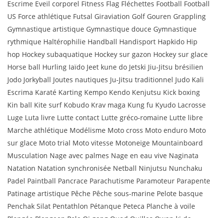
Escrime Eveil corporel Fitness Flag Fléchettes Football Football
US Force athlétique Futsal Giraviation Golf Gouren Grappling
Gymnastique artistique Gymnastique douce Gymnastique
rythmique Haltérophilie Handball Handisport Hapkido Hip
hop Hockey subaquatique Hockey sur gazon Hockey sur glace
Horse ball Hurling Iaïdo Jeet kune do Jetski Jiu-Jitsu brésilien
Jodo Jorkyball Joutes nautiques Ju-Jitsu traditionnel Judo Kali
Escrima Karaté Karting Kempo Kendo Kenjutsu Kick boxing
Kin ball Kite surf Kobudo Krav maga Kung fu Kyudo Lacrosse
Luge Luta livre Lutte contact Lutte gréco-romaine Lutte libre
Marche athlétique Modélisme Moto cross Moto enduro Moto
sur glace Moto trial Moto vitesse Motoneige Mountainboard
Musculation Nage avec palmes Nage en eau vive Naginata
Natation Natation synchronisée Netball Ninjutsu Nunchaku
Padel Paintball Pancrace Parachutisme Paramoteur Parapente
Patinage artistique Pêche Pêche sous-marine Pelote basque
Penchak Silat Pentathlon Pétanque Peteca Planche à voile