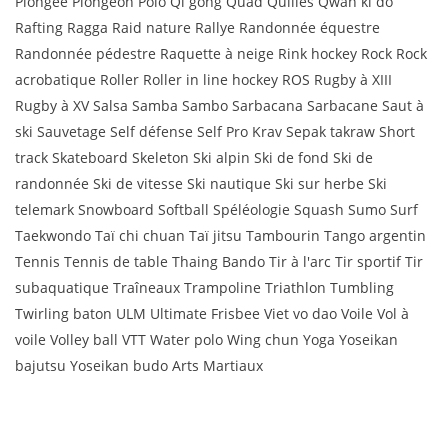
Plongée Plongeon Polo Qi gong Quad Quilles Qwan ki do
Rafting Ragga Raid nature Rallye Randonnée équestre
Randonnée pédestre Raquette à neige Rink hockey Rock Rock
acrobatique Roller Roller in line hockey ROS Rugby à XIII
Rugby à XV Salsa Samba Sambo Sarbacana Sarbacane Saut à
ski Sauvetage Self défense Self Pro Krav Sepak takraw Short
track Skateboard Skeleton Ski alpin Ski de fond Ski de
randonnée Ski de vitesse Ski nautique Ski sur herbe Ski
telemark Snowboard Softball Spéléologie Squash Sumo Surf
Taekwondo Taï chi chuan Taï jitsu Tambourin Tango argentin
Tennis Tennis de table Thaing Bando Tir à l'arc Tir sportif Tir
subaquatique Traîneaux Trampoline Triathlon Tumbling
Twirling baton ULM Ultimate Frisbee Viet vo dao Voile Vol à
voile Volley ball VTT Water polo Wing chun Yoga Yoseikan
bajutsu Yoseikan budo Arts Martiaux