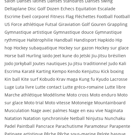
salon Danses latines Danses standards Danses swing
Deltaplane Disc Golf Dozen Echecs Equitation Escalade
Escrime Eveil corporel Fitness Flag Fléchettes Football Football
US Force athlétique Futsal Giraviation Golf Gouren Grappling
Gymnastique artistique Gymnastique douce Gymnastique
rythmique Haltérophilie Handball Handisport Hapkido Hip
hop Hockey subaquatique Hockey sur gazon Hockey sur glace
Horse ball Hurling Iaïdo Jeet kune do Jetski Jiu-Jitsu brésilien
Jodo Jorkyball Joutes nautiques Ju-Jitsu traditionnel Judo Kali
Escrima Karaté Karting Kempo Kendo Kenjutsu Kick boxing
Kin ball Kite surf Kobudo Krav maga Kung fu Kyudo Lacrosse
Luge Luta livre Lutte contact Lutte gréco-romaine Lutte libre
Marche athlétique Modélisme Moto cross Moto enduro Moto
sur glace Moto trial Moto vitesse Motoneige Mountainboard
Musculation Nage avec palmes Nage en eau vive Naginata
Natation Natation synchronisée Netball Ninjutsu Nunchaku
Padel Paintball Pancrace Parachutisme Paramoteur Parapente
Patinage artistique Pêche Pêche sous-marine Pelote basque