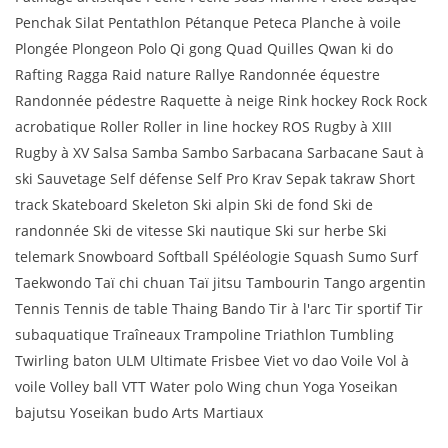
Penchak Silat Pentathlon Pétanque Peteca Planche à voile
Plongée Plongeon Polo Qi gong Quad Quilles Qwan ki do
Rafting Ragga Raid nature Rallye Randonnée équestre
Randonnée pédestre Raquette à neige Rink hockey Rock Rock
acrobatique Roller Roller in line hockey ROS Rugby à XIII
Rugby à XV Salsa Samba Sambo Sarbacana Sarbacane Saut à
ski Sauvetage Self défense Self Pro Krav Sepak takraw Short
track Skateboard Skeleton Ski alpin Ski de fond Ski de
randonnée Ski de vitesse Ski nautique Ski sur herbe Ski
telemark Snowboard Softball Spéléologie Squash Sumo Surf
Taekwondo Taï chi chuan Taï jitsu Tambourin Tango argentin
Tennis Tennis de table Thaing Bando Tir à l'arc Tir sportif Tir
subaquatique Traîneaux Trampoline Triathlon Tumbling
Twirling baton ULM Ultimate Frisbee Viet vo dao Voile Vol à
voile Volley ball VTT Water polo Wing chun Yoga Yoseikan
bajutsu Yoseikan budo Arts Martiaux