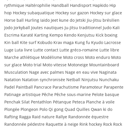
rythmique Haltérophilie Handball Handisport Hapkido Hip
hop Hockey subaquatique Hockey sur gazon Hockey sur glace
Horse ball Hurling Iaïdo Jeet kune do Jetski Jiu-Jitsu brésilien
Jodo Jorkyball Joutes nautiques Ju-Jitsu traditionnel Judo Kali
Escrima Karaté Karting Kempo Kendo Kenjutsu Kick boxing
Kin ball Kite surf Kobudo Krav maga Kung fu Kyudo Lacrosse
Luge Luta livre Lutte contact Lutte gréco-romaine Lutte libre
Marche athlétique Modélisme Moto cross Moto enduro Moto
sur glace Moto trial Moto vitesse Motoneige Mountainboard
Musculation Nage avec palmes Nage en eau vive Naginata
Natation Natation synchronisée Netball Ninjutsu Nunchaku
Padel Paintball Pancrace Parachutisme Paramoteur Parapente
Patinage artistique Pêche Pêche sous-marine Pelote basque
Penchak Silat Pentathlon Pétanque Peteca Planche à voile
Plongée Plongeon Polo Qi gong Quad Quilles Qwan ki do
Rafting Ragga Raid nature Rallye Randonnée équestre
Randonnée pédestre Raquette à neige Rink hockey Rock Rock