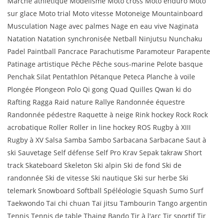
Marche athlétique Modélisme Moto cross Moto enduro Moto
sur glace Moto trial Moto vitesse Motoneige Mountainboard
Musculation Nage avec palmes Nage en eau vive Naginata
Natation Natation synchronisée Netball Ninjutsu Nunchaku
Padel Paintball Pancrace Parachutisme Paramoteur Parapente
Patinage artistique Pêche Pêche sous-marine Pelote basque
Penchak Silat Pentathlon Pétanque Peteca Planche à voile
Plongée Plongeon Polo Qi gong Quad Quilles Qwan ki do
Rafting Ragga Raid nature Rallye Randonnée équestre
Randonnée pédestre Raquette à neige Rink hockey Rock Rock
acrobatique Roller Roller in line hockey ROS Rugby à XIII
Rugby à XV Salsa Samba Sambo Sarbacana Sarbacane Saut à
ski Sauvetage Self défense Self Pro Krav Sepak takraw Short
track Skateboard Skeleton Ski alpin Ski de fond Ski de
randonnée Ski de vitesse Ski nautique Ski sur herbe Ski
telemark Snowboard Softball Spéléologie Squash Sumo Surf
Taekwondo Taï chi chuan Taï jitsu Tambourin Tango argentin
Tennis Tennis de table Thaing Bando Tir à l'arc Tir sportif Tir