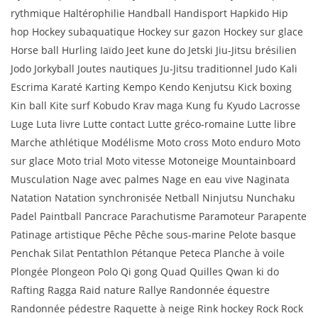
rythmique Haltérophilie Handball Handisport Hapkido Hip
hop Hockey subaquatique Hockey sur gazon Hockey sur glace
Horse ball Hurling Iaïdo Jeet kune do Jetski Jiu-Jitsu brésilien
Jodo Jorkyball Joutes nautiques Ju-Jitsu traditionnel Judo Kali
Escrima Karaté Karting Kempo Kendo Kenjutsu Kick boxing
Kin ball Kite surf Kobudo Krav maga Kung fu Kyudo Lacrosse
Luge Luta livre Lutte contact Lutte gréco-romaine Lutte libre
Marche athlétique Modélisme Moto cross Moto enduro Moto
sur glace Moto trial Moto vitesse Motoneige Mountainboard
Musculation Nage avec palmes Nage en eau vive Naginata
Natation Natation synchronisée Netball Ninjutsu Nunchaku
Padel Paintball Pancrace Parachutisme Paramoteur Parapente
Patinage artistique Pêche Pêche sous-marine Pelote basque
Penchak Silat Pentathlon Pétanque Peteca Planche à voile
Plongée Plongeon Polo Qi gong Quad Quilles Qwan ki do
Rafting Ragga Raid nature Rallye Randonnée équestre
Randonnée pédestre Raquette à neige Rink hockey Rock Rock