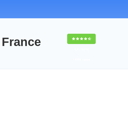
 France
9,4
(100%)
14358
votes