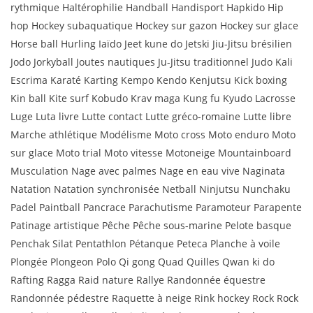
rythmique Haltérophilie Handball Handisport Hapkido Hip
hop Hockey subaquatique Hockey sur gazon Hockey sur glace
Horse ball Hurling Iaïdo Jeet kune do Jetski Jiu-Jitsu brésilien
Jodo Jorkyball Joutes nautiques Ju-Jitsu traditionnel Judo Kali
Escrima Karaté Karting Kempo Kendo Kenjutsu Kick boxing
Kin ball Kite surf Kobudo Krav maga Kung fu Kyudo Lacrosse
Luge Luta livre Lutte contact Lutte gréco-romaine Lutte libre
Marche athlétique Modélisme Moto cross Moto enduro Moto
sur glace Moto trial Moto vitesse Motoneige Mountainboard
Musculation Nage avec palmes Nage en eau vive Naginata
Natation Natation synchronisée Netball Ninjutsu Nunchaku
Padel Paintball Pancrace Parachutisme Paramoteur Parapente
Patinage artistique Pêche Pêche sous-marine Pelote basque
Penchak Silat Pentathlon Pétanque Peteca Planche à voile
Plongée Plongeon Polo Qi gong Quad Quilles Qwan ki do
Rafting Ragga Raid nature Rallye Randonnée équestre
Randonnée pédestre Raquette à neige Rink hockey Rock Rock