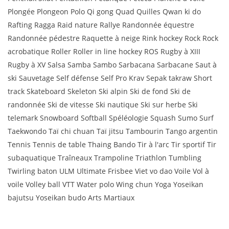
Plongée Plongeon Polo Qi gong Quad Quilles Qwan ki do
Rafting Ragga Raid nature Rallye Randonnée équestre
Randonnée pédestre Raquette à neige Rink hockey Rock Rock
acrobatique Roller Roller in line hockey ROS Rugby à XIII
Rugby à XV Salsa Samba Sambo Sarbacana Sarbacane Saut à
ski Sauvetage Self défense Self Pro Krav Sepak takraw Short
track Skateboard Skeleton Ski alpin Ski de fond Ski de
randonnée Ski de vitesse Ski nautique Ski sur herbe Ski
telemark Snowboard Softball Spéléologie Squash Sumo Surf
Taekwondo Taï chi chuan Taï jitsu Tambourin Tango argentin
Tennis Tennis de table Thaing Bando Tir à l'arc Tir sportif Tir
subaquatique Traîneaux Trampoline Triathlon Tumbling
Twirling baton ULM Ultimate Frisbee Viet vo dao Voile Vol à
voile Volley ball VTT Water polo Wing chun Yoga Yoseikan
bajutsu Yoseikan budo Arts Martiaux