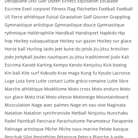
Deltaplane Disc Golf Dozen Echecs Equitation Escalade
Escrime Eveil corporel Fitness Flag Fléchettes Football Football
US Force athlétique Futsal Giraviation Golf Gouren Grappling
Gymnastique artistique Gymnastique douce Gymnastique
rythmique Haltérophilie Handball Handisport Hapkido Hip
hop Hockey subaquatique Hockey sur gazon Hockey sur glace
Horse ball Hurling Iaïdo Jeet kune do Jetski Jiu-Jitsu brésilien
Jodo Jorkyball Joutes nautiques Ju-Jitsu traditionnel Judo Kali
Escrima Karaté Karting Kempo Kendo Kenjutsu Kick boxing
Kin ball Kite surf Kobudo Krav maga Kung fu Kyudo Lacrosse
Luge Luta livre Lutte contact Lutte gréco-romaine Lutte libre
Marche athlétique Modélisme Moto cross Moto enduro Moto
sur glace Moto trial Moto vitesse Motoneige Mountainboard
Musculation Nage avec palmes Nage en eau vive Naginata
Natation Natation synchronisée Netball Ninjutsu Nunchaku
Padel Paintball Pancrace Parachutisme Paramoteur Parapente
Patinage artistique Pêche Pêche sous-marine Pelote basque
Penchak Silat Pentathlon Pétanque Peteca Planche à voile