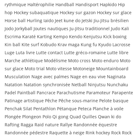
rythmique Haltérophilie Handball Handisport Hapkido Hip
hop Hockey subaquatique Hockey sur gazon Hockey sur glace
Horse ball Hurling Iaïdo Jeet kune do Jetski Jiu-Jitsu brésilien
Jodo Jorkyball Joutes nautiques Ju-Jitsu traditionnel Judo Kali
Escrima Karaté Karting Kempo Kendo Kenjutsu Kick boxing
Kin ball Kite surf Kobudo Krav maga Kung fu Kyudo Lacrosse
Luge Luta livre Lutte contact Lutte gréco-romaine Lutte libre
Marche athlétique Modélisme Moto cross Moto enduro Moto
sur glace Moto trial Moto vitesse Motoneige Mountainboard
Musculation Nage avec palmes Nage en eau vive Naginata
Natation Natation synchronisée Netball Ninjutsu Nunchaku
Padel Paintball Pancrace Parachutisme Paramoteur Parapente
Patinage artistique Pêche Pêche sous-marine Pelote basque
Penchak Silat Pentathlon Pétanque Peteca Planche à voile
Plongée Plongeon Polo Qi gong Quad Quilles Qwan ki do
Rafting Ragga Raid nature Rallye Randonnée équestre
Randonnée pédestre Raquette à neige Rink hockey Rock Rock