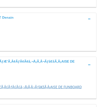
 Denain
ƒÆ’Ã‚Â¢ÃƒÂ¢Ã¢â‚¬Å¡Ã‚Â¬Ãƒâ€šÃ‚Â¡AISE DE
Ã‚Â¢ÃƒÂ¢Ã¢â‚¬Å¡Ã‚Â¬Ãƒâ€šÃ‚Â¡AISE DE FUNBOARD