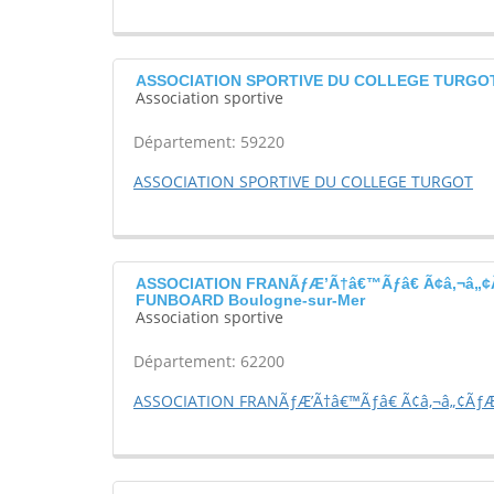
ASSOCIATION SPORTIVE DU COLLEGE TURGOT
Association sportive
Département: 59220
ASSOCIATION SPORTIVE DU COLLEGE TURGOT
ASSOCIATION FRANÃƒÆ’Ã†â€™Ãƒâ€ Ã¢â‚¬â„¢Ã
FUNBOARD Boulogne-sur-Mer
Association sportive
Département: 62200
ASSOCIATION FRANÃƒÆ’Ã†â€™Ãƒâ€ Ã¢â‚¬â„¢ÃƒÆ’